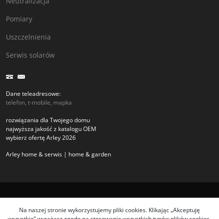
Neutralizacja
Pomiary
Uszczelnienia
Serwis solarów
Dane teleadresowe:
telefon, t-mobile, mapka
rozwiązania dla Twojego domu
najwyższa jakość z katalogu OEM
wybierz ofertę Arley 2026
Arley home & serwis | home & garden
Copyright arley.com.pl 2026
Na naszej stronie wykorzystujemy pliki cookies. Klikając „Akceptuję
wszystkie” wyrażasz zgodę na stosowanie wszystkich typów plików cookies,