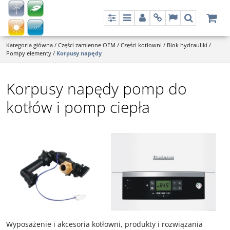
Panel
Menu
Panel
Info
Lang
Szukaj
Kategoria główna
/
Części zamienne OEM
/
Części kotłowni
/
Blok hydrauliki
/
Pompy elementy
/
Korpusy napędy
Korpusy napędy pomp do
kotłów i pomp ciepła
Wyposażenie i akcesoria kotłowni, produkty i rozwiązania