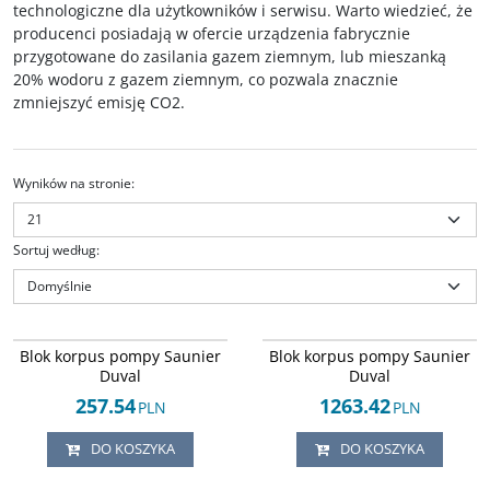
technologiczne dla użytkowników i serwisu. Warto wiedzieć, że
producenci posiadają w ofercie urządzenia fabrycznie
przygotowane do zasilania gazem ziemnym, lub mieszanką
20% wodoru z gazem ziemnym, co pozwala znacznie
zmniejszyć emisję CO2.
Wyników na stronie
:
Sortuj według
:
Arley-1225532486
Arley-1225532487
Blok bypass zaworu 3dr z
Blok hydrauliczny korpus pompy z
NOWOŚĆ
NOWOŚĆ
Blok korpus pompy Saunier
Blok korpus pompy Saunier
wyposażeniem Saunier Duval
wyposażeniem Saunier Duval
Duval
Duval
Thelia, Thema, Themis, sd135.
Combitek, Themaclassic.
Oryginalny, fabrycznie nowy
Oryginalny, fabrycznie nowy
257.54
1263.42
PLN
PLN
produkt Saunier Duval.
produkt Saunier Duval.
Stan
:
oferta w kategorii (OEM/O)
Stan
:
oferta w kategorii (OEM/O)
DO KOSZYKA
DO KOSZYKA
części oryginalne stosowane w
części oryginalne stosowane w
pierwszym montażu urządzenia
pierwszym montażu urządzenia
sygnowane logiem producenta
sygnowane logiem producenta