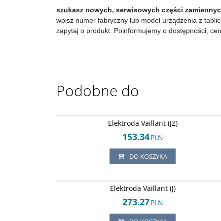
szukasz nowych, serwisowych części zamienny
wpisz numer fabryczny lub model urządzenia z tablic
zapytaj o produkt. Poinformujemy o dostępności, ce
Podobne do
Arley-18205036
Elektroda Vaillant (JZ)
153.34
PLN
DO KOSZYKA
Arley-18205036
Elektroda Vaillant (J)
273.27
PLN