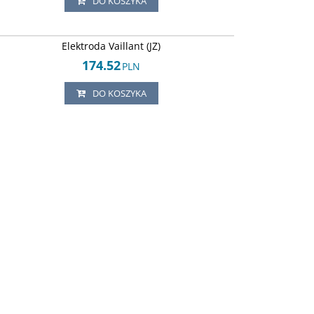
DO KOSZYKA
Arley-1820503880
Elektroda Vaillant (JZ)
174.52
PLN
DO KOSZYKA