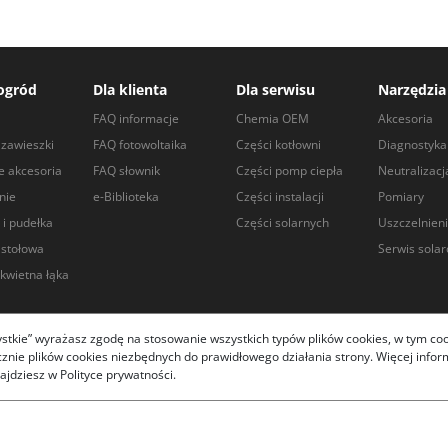
ogród
Dla klienta
Dla serwisu
Narzędzia
a
FAQ informacje
Chemia OEM
Akcesoria
zawieszki
FAQ fotowoltaika
Części kotłowni
Diagnostyka
e akcesoria
FAQ słownik
Części pomp ciepła
Neutralizacj
nie
e-Biblioteka
Części instalacji
Pomiary
 i pudełka
Części solarnych
Uszczelnien
 stołowa
Serwis sola
kwietna łąka
zystkie” wyrażasz zgodę na stosowanie wszystkich typów plików cookies, w tym coo
ie plików cookies niezbędnych do prawidłowego działania strony. Więcej informa
.com.pl 2026
ajdziesz w Polityce prywatności.
 działanie strony i pomagają dostosować ofertę do Twoich
anych
"
- informacja Rodo.