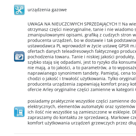
urządzenia gazowe
UWAGA NA NIEUCZCIWYCH SPRZEDAJĄCYCH !! Na wielu
otrzymasz części nieoryginalne, tanie i nie wiadomo
zmanipulowanymi opisami, grafiką z cudzych stron 
producenta urządzeń, bo w dostawie i tak podstawio
ustawodawca PL wprowadził w życie ustawę GPSR m.i
ofertach danych teleadresowych faktycznego produ
pochodzenia towaru. Tanie i niskiej jakości produkty,
szybko stają się odpadami, jest to ryzyko dla konsu
nie mają, a to jakości, a to parametrów, a to wypos
naprawianego synonimem tandety. Pamiętaj, cena to
chodzi o jakość i trwałość użytkowania. Tylko orygin
producenta urządzenia zapewniają komfort pracy kotł
ofercie Arley oryginalne części zamienne w kategorii
posiadamy praktycznie wszystkie części zamienne d
elektrycznych, elementów automatyki oraz systemów
ich ilość nie wszystkie są zamieszczone w esklepie. D
zapraszamy do kontaktu ze sprzedawcą. Markowe cz
komfort użytkowania urządzeń grzewczych przez dług