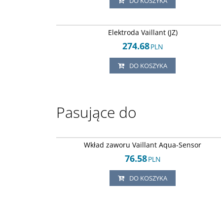
DO KOSZYKA
Arley-18205038
Elektroda Vaillant (JZ)
274.68
PLN
DO KOSZYKA
Pasujące do
Arley-18205025
Wkład zaworu Vaillant Aqua-Sensor
76.58
PLN
DO KOSZYKA