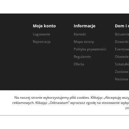
Moje konto
Informacje
Dom i 
Logowanie
Kontakt
Biżuteri
Rejestracja
Mapa strony
Dzwonki 
Polityka prywatności
Eventow
Regulamin
Oświetle
Oferta
Szkatułki
Zastawa
Nasiona 
Na naszej stronie wykorzystujemy pliki cookies. Klikając „Akceptuję ws
reklamowych. Klikając „Odmawiam” wyrażasz zgodę na stosowanie wyłączn
Copyright arley
zn
Pliki cookies i pokrewne im technologie umożliwiają poprawne
potrzeb. Zakładka
"
Polityka D