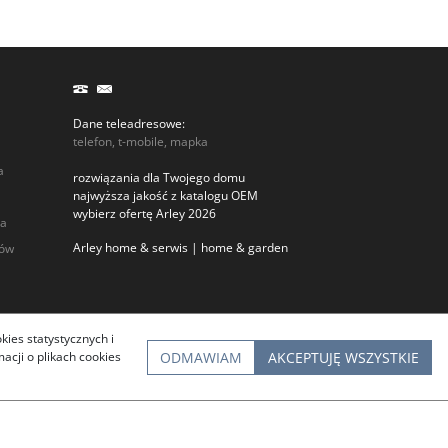
Dane teleadresowe:
telefon, t-mobile, mapka
a
rozwiązania dla Twojego domu
najwyższa jakość z katalogu OEM
wybierz ofertę Arley 2026
ia
Arley home & serwis | home & garden
rów
kies statystycznych i
ODMAWIAM
AKCEPTUJĘ WSZYSTKIE
cji o plikach cookies
InfoSerwis
-
oprogramowanie sklepu BestSeller