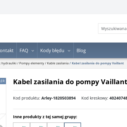
ontakt
FAQ
Kody błędu
Blog
k hydrauliki
/
Pompy elementy
/
Kable zasilania
/
Kabel zasilania do pompy Vaillant
Kabel zasilania do pompy Vaillan
LER
Kod produktu
:
Arley-1820503894
Kod kreskowy
:
4024074
Inne produkty z tej samej grupy:
>