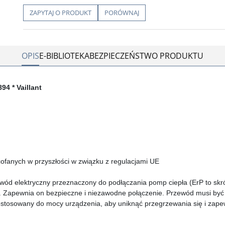
ZAPYTAJ O PRODUKT
PORÓWNAJ
OPIS
E-BIBLIOTEKA
BEZPIECZEŃSTWO PRODUKTU
894 *
Vaillant
ofanych w przyszłości w związku z regulacjami UE
ewód elektryczny przeznaczony do podłączania pomp ciepła (ErP to skr
). Zapewnia on bezpieczne i niezawodne połączenie. Przewód musi być
ostosowany do mocy urządzenia, aby uniknąć przegrzewania się i zape