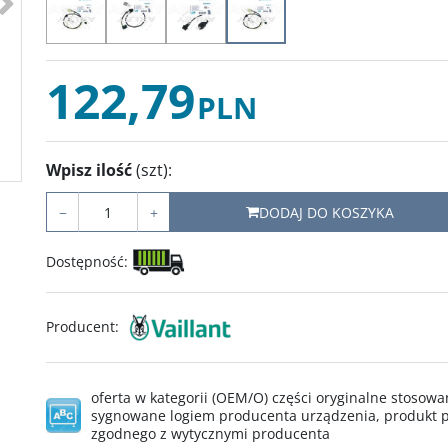
122,79
PLN
Wpisz ilość
(szt)
:
−
+
DODAJ DO KOSZYKA
Dostępność
:
Producent
:
oferta w kategorii (OEM/O) części oryginalne stoso
sygnowane logiem producenta urządzenia, produkt p
zgodnego z wytycznymi producenta