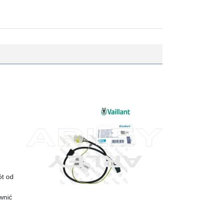
ót od
wnić