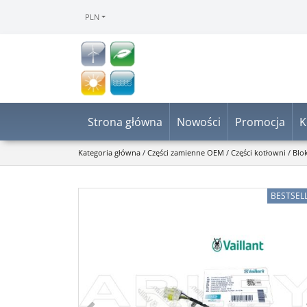
PLN
Strona główna
Nowości
Promocja
K
Kategoria główna
/
Części zamienne OEM
/
Części kotłowni
/
Blo
BESTSEL
<