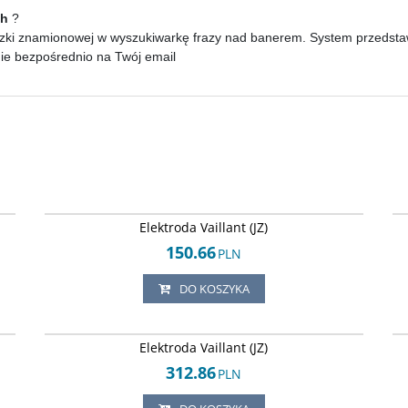
ch
?
zki znamionowej w wyszukiwarkę frazy nad banerem. System przedstawi 
nie bezpośrednio na Twój email
35
Arley-1820503879
Elektroda Vaillant (JZ)
150.66
PLN
DO KOSZYKA
30
Arley-1820503726
Elektroda Vaillant (JZ)
312.86
PLN