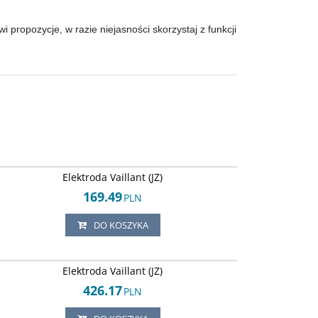
propozycje, w razie niejasności skorzystaj z funkcji
Arley-1820503845
Elektroda Vaillant (JZ)
169.49
PLN
DO KOSZYKA
Arley-1820503725
Elektroda Vaillant (JZ)
426.17
PLN