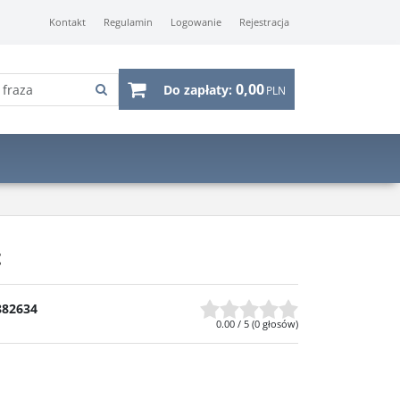
Kontakt
Regulamin
Logowanie
Rejestracja
0,00
Do zapłaty:
PLN
t
882634
0.00
/
5
(
0
głosów)