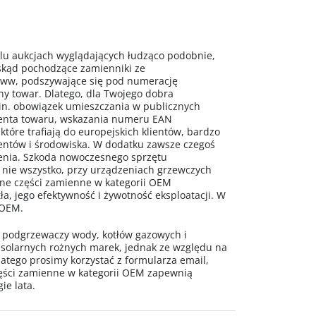
 aukcjach wyglądających łudząco podobnie,
 skąd pochodzące zamienniki ze
www, podszywające się pod numerację
ny towar. Dlatego, dla Twojego dobra
n. obowiązek umieszczania w publicznych
centa towaru, wskazania numeru EAN
 które trafiają do europejskich klientów, bardzo
mentów i środowiska. W dodatku zawsze czegoś
ażenia. Szkoda nowoczesnego sprzętu
 nie wszystko, przy urządzeniach grzewczych
alne części zamienne w kategorii OEM
a, jego efektywność i żywotność eksploatacji. W
 OEM.
o podgrzewaczy wody, kotłów gazowych i
 solarnych rożnych marek, jednak ze względu na
latego prosimy korzystać z formularza email,
ęści zamienne w kategorii OEM zapewnią
ie lata.