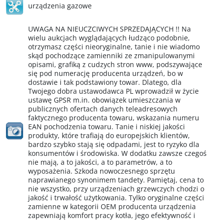
urządzenia gazowe
UWAGA NA NIEUCZCIWYCH SPRZEDAJĄCYCH !! Na
wielu aukcjach wyglądających łudząco podobnie,
otrzymasz części nieoryginalne, tanie i nie wiadomo
skąd pochodzące zamienniki ze zmanipulowanymi
opisami, grafiką z cudzych stron www, podszywające
się pod numerację producenta urządzeń, bo w
dostawie i tak podstawiony towar. Dlatego, dla
Twojego dobra ustawodawca PL wprowadził w życie
ustawę GPSR m.in. obowiązek umieszczania w
publicznych ofertach danych teleadresowych
faktycznego producenta towaru, wskazania numeru
EAN pochodzenia towaru. Tanie i niskiej jakości
produkty, które trafiają do europejskich klientów,
bardzo szybko stają się odpadami, jest to ryzyko dla
konsumentów i środowiska. W dodatku zawsze czegoś
nie mają, a to jakości, a to parametrów, a to
wyposażenia. Szkoda nowoczesnego sprzętu
naprawianego synonimem tandety. Pamiętaj, cena to
nie wszystko, przy urządzeniach grzewczych chodzi o
jakość i trwałość użytkowania. Tylko oryginalne części
zamienne w kategorii OEM producenta urządzenia
zapewniają komfort pracy kotła, jego efektywność i