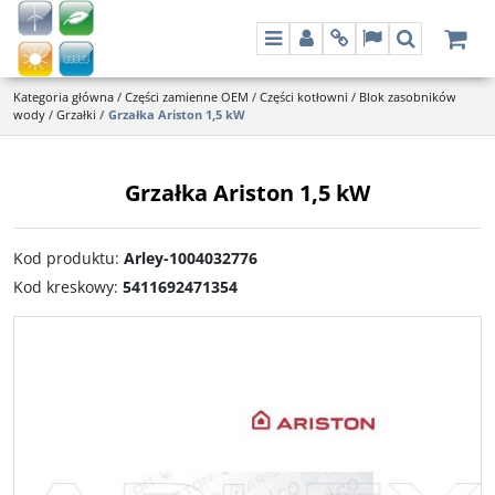
Menu
Panel
Info
Lang
Szukaj
Kategoria główna
/
Części zamienne OEM
/
Części kotłowni
/
Blok zasobników
wody
/
Grzałki
/
Grzałka Ariston 1,5 kW
Grzałka Ariston 1,5 kW
Kod produktu
:
Arley-1004032776
Kod kreskowy
:
5411692471354