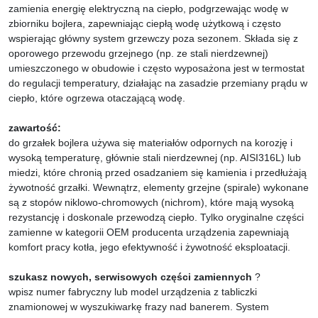
zamienia energię elektryczną na ciepło, podgrzewając wodę w
zbiorniku bojlera, zapewniając ciepłą wodę użytkową i często
wspierając główny system grzewczy poza sezonem. Składa się z
oporowego przewodu grzejnego (np. ze stali nierdzewnej)
umieszczonego w obudowie i często wyposażona jest w termostat
do regulacji temperatury, działając na zasadzie przemiany prądu w
ciepło, które ogrzewa otaczającą wodę.
zawartość:
do grzałek bojlera używa się materiałów odpornych na korozję i
wysoką temperaturę, głównie stali nierdzewnej (np. AISI316L) lub
miedzi, które chronią przed osadzaniem się kamienia i przedłużają
żywotność grzałki. Wewnątrz, elementy grzejne (spirale) wykonane
są z stopów niklowo-chromowych (nichrom), które mają wysoką
rezystancję i doskonale przewodzą ciepło. Tylko oryginalne części
zamienne w kategorii OEM producenta urządzenia zapewniają
komfort pracy kotła, jego efektywność i żywotność eksploatacji.
szukasz nowych, serwisowych części zamiennych
?
wpisz numer fabryczny lub model urządzenia z tabliczki
znamionowej w wyszukiwarkę frazy nad banerem. System