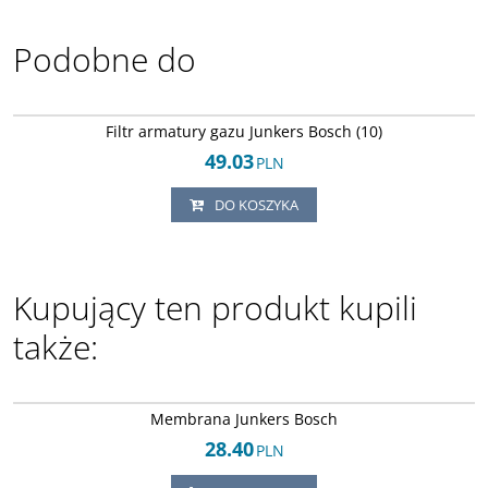
Podobne do
Arley-1608043166
Filtr armatury gazu Junkers Bosch (10)
49.03
PLN
DO KOSZYKA
Kupujący ten produkt kupili
także:
Arley-1608043678
Membrana Junkers Bosch
28.40
PLN