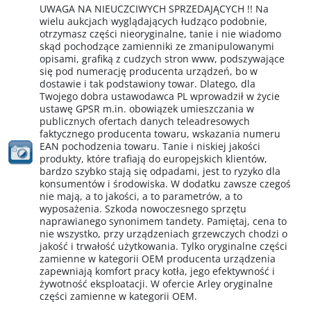
UWAGA NA NIEUCZCIWYCH SPRZEDAJĄCYCH !! Na
wielu aukcjach wyglądających łudząco podobnie,
otrzymasz części nieoryginalne, tanie i nie wiadomo
skąd pochodzące zamienniki ze zmanipulowanymi
opisami, grafiką z cudzych stron www, podszywające
się pod numerację producenta urządzeń, bo w
dostawie i tak podstawiony towar. Dlatego, dla
Twojego dobra ustawodawca PL wprowadził w życie
ustawę GPSR m.in. obowiązek umieszczania w
publicznych ofertach danych teleadresowych
faktycznego producenta towaru, wskazania numeru
EAN pochodzenia towaru. Tanie i niskiej jakości
produkty, które trafiają do europejskich klientów,
bardzo szybko stają się odpadami, jest to ryzyko dla
konsumentów i środowiska. W dodatku zawsze czegoś
nie mają, a to jakości, a to parametrów, a to
wyposażenia. Szkoda nowoczesnego sprzętu
naprawianego synonimem tandety. Pamiętaj, cena to
nie wszystko, przy urządzeniach grzewczych chodzi o
jakość i trwałość użytkowania. Tylko oryginalne części
zamienne w kategorii OEM producenta urządzenia
zapewniają komfort pracy kotła, jego efektywność i
żywotność eksploatacji. W ofercie Arley oryginalne
części zamienne w kategorii OEM.