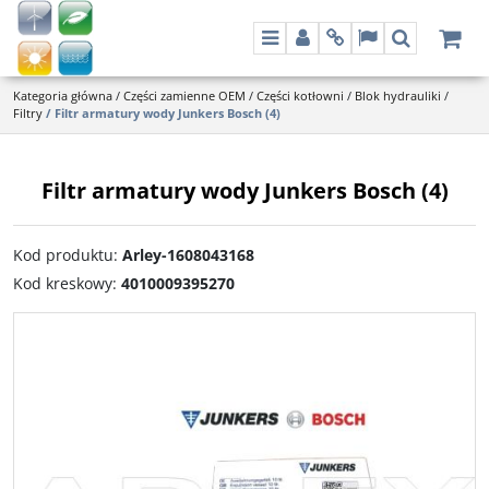
Menu
Panel
Info
Lang
Szukaj
Kategoria główna
/
Części zamienne OEM
/
Części kotłowni
/
Blok hydrauliki
/
Filtry
/
Filtr armatury wody Junkers Bosch (4)
Filtr armatury wody Junkers Bosch (4)
Kod produktu
:
Arley-1608043168
Kod kreskowy
:
4010009395270