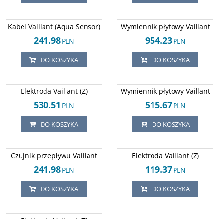
Arley-1820503553
Arley-1820503398
Kabel Vaillant (Aqua Sensor)
Wymiennik płytowy Vaillant
241.98
954.23
PLN
PLN
DO KOSZYKA
DO KOSZYKA
Arley-1820503240
Arley-1820503865
Elektroda Vaillant (Z)
Wymiennik płytowy Vaillant
530.51
515.67
PLN
PLN
DO KOSZYKA
DO KOSZYKA
Arley-1820503669
Arley-1820503254
Czujnik przepływu Vaillant
Elektroda Vaillant (Z)
241.98
119.37
PLN
PLN
DO KOSZYKA
DO KOSZYKA
Arley-1820503251