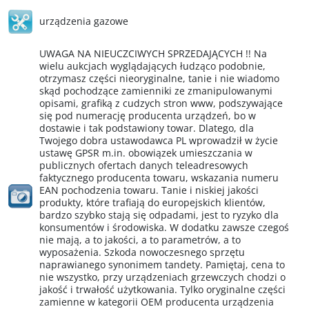
urządzenia gazowe
UWAGA NA NIEUCZCIWYCH SPRZEDAJĄCYCH !! Na
wielu aukcjach wyglądających łudząco podobnie,
otrzymasz części nieoryginalne, tanie i nie wiadomo
skąd pochodzące zamienniki ze zmanipulowanymi
opisami, grafiką z cudzych stron www, podszywające
się pod numerację producenta urządzeń, bo w
dostawie i tak podstawiony towar. Dlatego, dla
Twojego dobra ustawodawca PL wprowadził w życie
ustawę GPSR m.in. obowiązek umieszczania w
publicznych ofertach danych teleadresowych
faktycznego producenta towaru, wskazania numeru
EAN pochodzenia towaru. Tanie i niskiej jakości
produkty, które trafiają do europejskich klientów,
bardzo szybko stają się odpadami, jest to ryzyko dla
konsumentów i środowiska. W dodatku zawsze czegoś
nie mają, a to jakości, a to parametrów, a to
wyposażenia. Szkoda nowoczesnego sprzętu
naprawianego synonimem tandety. Pamiętaj, cena to
nie wszystko, przy urządzeniach grzewczych chodzi o
jakość i trwałość użytkowania. Tylko oryginalne części
zamienne w kategorii OEM producenta urządzenia