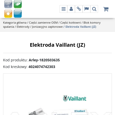
Menu
Panel
Info
Lang
Szukaj
Kategoria główna
/
Części zamienne OEM
/
Części kotłowni
/
Blok komory
spalania
/
Elektrody
/
Jonizacyjno zapłonowe
/
Elektroda Vaillant (JZ)
Elektroda Vaillant (JZ)
Kod produktu
:
Arley-1820503635
Kod kreskowy
:
4024074742303