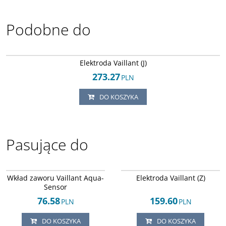
Podobne do
Arley-1820503630
Elektroda Vaillant (J)
273.27
PLN
DO KOSZYKA
Pasujące do
Arley-1820502501
Arley-1820503689
Wkład zaworu Vaillant Aqua-
Elektroda Vaillant (Z)
Sensor
76.58
159.60
PLN
PLN
DO KOSZYKA
DO KOSZYKA