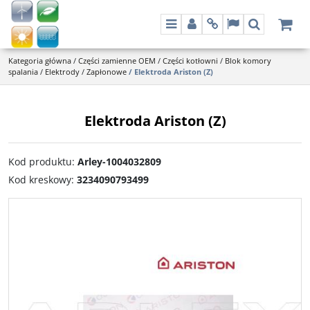
Menu
Panel
Info
Lang
Szukaj
Kategoria główna
/
Części zamienne OEM
/
Części kotłowni
/
Blok komory
spalania
/
Elektrody
/
Zapłonowe
/
Elektroda Ariston (Z)
Elektroda Ariston (Z)
Kod produktu
:
Arley-1004032809
Kod kreskowy
:
3234090793499