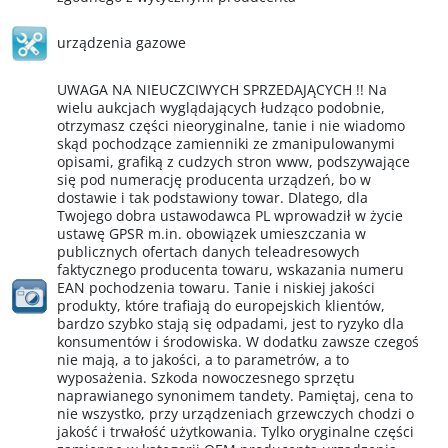
urządzenia gazowe
UWAGA NA NIEUCZCIWYCH SPRZEDAJĄCYCH !! Na
wielu aukcjach wyglądających łudząco podobnie,
otrzymasz części nieoryginalne, tanie i nie wiadomo
skąd pochodzące zamienniki ze zmanipulowanymi
opisami, grafiką z cudzych stron www, podszywające
się pod numerację producenta urządzeń, bo w
dostawie i tak podstawiony towar. Dlatego, dla
Twojego dobra ustawodawca PL wprowadził w życie
ustawę GPSR m.in. obowiązek umieszczania w
publicznych ofertach danych teleadresowych
faktycznego producenta towaru, wskazania numeru
EAN pochodzenia towaru. Tanie i niskiej jakości
produkty, które trafiają do europejskich klientów,
bardzo szybko stają się odpadami, jest to ryzyko dla
konsumentów i środowiska. W dodatku zawsze czegoś
nie mają, a to jakości, a to parametrów, a to
wyposażenia. Szkoda nowoczesnego sprzętu
naprawianego synonimem tandety. Pamiętaj, cena to
nie wszystko, przy urządzeniach grzewczych chodzi o
jakość i trwałość użytkowania. Tylko oryginalne części