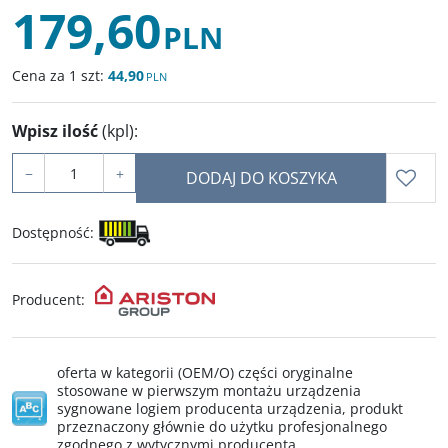
179,60
PLN
Cena za 1 szt:
44,90
PLN
Wpisz ilość
(kpl)
:
−
+
DODAJ DO KOSZYKA
Dostępność
:
Producent
:
oferta w kategorii (OEM/O) części oryginalne
stosowane w pierwszym montażu urządzenia
sygnowane logiem producenta urządzenia, produkt
przeznaczony głównie do użytku profesjonalnego
zgodnego z wytycznymi producenta