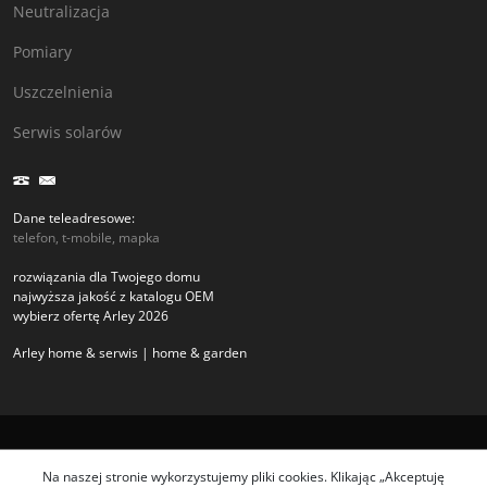
Neutralizacja
Pomiary
Uszczelnienia
Serwis solarów
Dane teleadresowe:
telefon, t-mobile, mapka
rozwiązania dla Twojego domu
najwyższa jakość z katalogu OEM
wybierz ofertę Arley 2026
Arley home & serwis | home & garden
Copyright arley.com.pl 2026
Na naszej stronie wykorzystujemy pliki cookies. Klikając „Akceptuję