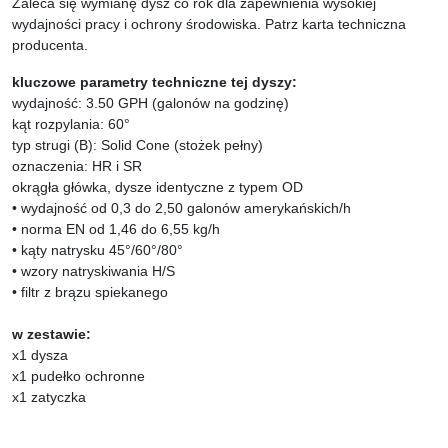
Zaleca się wymianę dysz co rok dla zapewnienia wysokiej
wydajności pracy i ochrony środowiska. Patrz karta techniczna
producenta.
kluczowe parametry techniczne tej dyszy:
wydajność: 3.50 GPH (galonów na godzinę)
kąt rozpylania: 60°
typ strugi (B): Solid Cone (stożek pełny)
oznaczenia: HR i SR
okrągła główka, dysze identyczne z typem OD
• wydajność od 0,3 do 2,50 galonów amerykańskich/h
• norma EN od 1,46 do 6,55 kg/h
• kąty natrysku 45°/60°/80°
• wzory natryskiwania H/S
• filtr z brązu spiekanego
w zestawie:
x1 dysza
x1 pudełko ochronne
x1 zatyczka