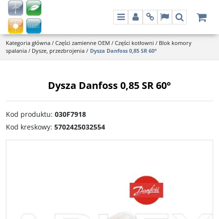
Menu
Panel
Info
Lang
Szukaj
Kategoria główna
/
Części zamienne OEM
/
Części kotłowni
/
Blok komory
spalania
/
Dysze, przezbrojenia
/
Dysza Danfoss 0,85 SR 60°
Dysza Danfoss 0,85 SR 60°
Kod produktu
:
030F7918
Kod kreskowy
:
5702425032554