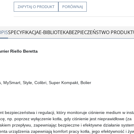
ZAPYTAJ O PRODUKT
PORÓWNAJ
OPIS
SPECYFIKACJA
E-BIBLIOTEKA
BEZPIECZEŃSTWO PRODUKT
rier Riello Beretta
, MySmart, Style, Colibri, Super Kompakt, Bolier
t bezpieczeństwa i regulacji, który monitoruje ciśnienie medium w insta
ę, np. poprzez wyłączenie kotła, gdy ciśnienie jest nieprawidłowe (za
rakiem przepływu, zapewniając bezpieczne i efektywne działanie system
nta urządzenia zapewniają komfort pracy kotła, jego efektywność i ży