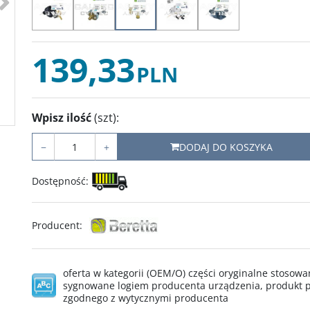
139,33
PLN
Wpisz ilość
(szt)
:
−
+
DODAJ DO KOSZYKA
Dostępność
:
Producent
:
oferta w kategorii (OEM/O) części oryginalne stoso
sygnowane logiem producenta urządzenia, produkt p
zgodnego z wytycznymi producenta