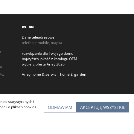
Dane teleadresowe:
telefon, t-mobile, mapka
a
rozwiązania dla Twojego domu
najwyższa jakość z katalogu OEM
wybierz ofertę Arley 2026
ia
Arley home & serwis | home & garden
rów
kies statystycznych i
ODMAWIAM
AKCEPTUJĘ WSZYSTKIE
cji o plikach cookies
InfoSerwis
-
oprogramowanie sklepu BestSeller