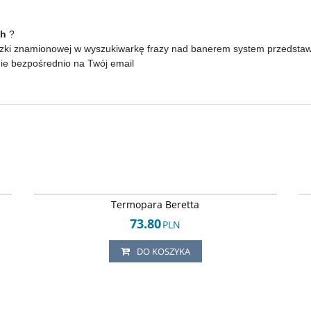
ch
?
zki znamionowej w wyszukiwarkę frazy nad banerem system przedstawi p
nie bezpośrednio na Twój email
09
Arley-1152044892
Termopara Beretta
73.80
PLN
DO KOSZYKA