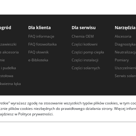
ogród
Dla klienta
Dla serwisu
Narzędzia
a
FAQ informacje
Chemia OEM
Akcesoria
zawieszki
FAQ fotowoltaika
Części kotłowni
Diagnostyka
e akcesoria
FAQ słownik
Części pomp ciepła
Neutralizacj
nie
e-Biblioteka
Części instalacji
Pomiary
 i pudełka
Części solarnych
Uszczelnien
 stołowa
Serwis sola
kwietna łąka
zystkie” wyrażasz zgodę na stosowanie wszystkich typów plików cookies, w tym coo
ie plików cookies niezbędnych do prawidłowego działania strony. Więcej informa
.com.pl 2026
ajdziesz w Polityce prywatności.
 działanie strony i pomagają dostosować ofertę do Twoich
anych
"
- informacja Rodo.