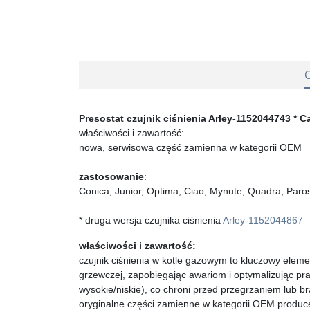
Presostat czujnik ciśnienia Arley-1152044743 * Car
właściwości i zawartość:
nowa, serwisowa część zamienna w kategorii OEM
zastosowanie
:
Conica, Junior, Optima, Ciao, Mynute, Quadra, Paros
* druga wersja czujnika ciśnienia
Arley-1152044867
właściwości i zawartość:
czujnik ciśnienia w kotle gazowym to kluczowy elemen
grzewczej, zapobiegając awariom i optymalizując prac
wysokie/niskie), co chroni przed przegrzaniem lub b
oryginalne części zamienne w kategorii OEM produce