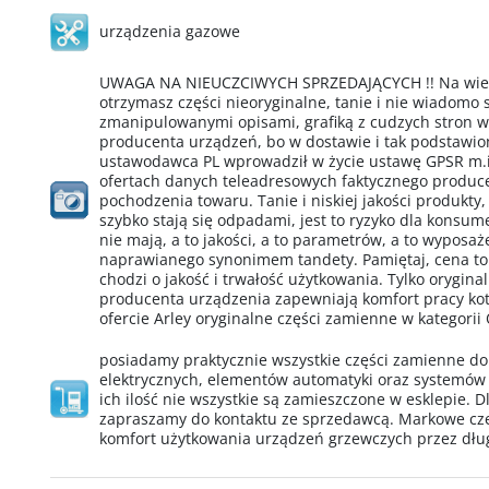
urządzenia gazowe
UWAGA NA NIEUCZCIWYCH SPRZEDAJĄCYCH !! Na wielu
otrzymasz części nieoryginalne, tanie i nie wiadomo
zmanipulowanymi opisami, grafiką z cudzych stron 
producenta urządzeń, bo w dostawie i tak podstawio
ustawodawca PL wprowadził w życie ustawę GPSR m.i
ofertach danych teleadresowych faktycznego produ
pochodzenia towaru. Tanie i niskiej jakości produkty,
szybko stają się odpadami, jest to ryzyko dla konsu
nie mają, a to jakości, a to parametrów, a to wypos
naprawianego synonimem tandety. Pamiętaj, cena to
chodzi o jakość i trwałość użytkowania. Tylko orygin
producenta urządzenia zapewniają komfort pracy kotł
ofercie Arley oryginalne części zamienne w kategorii
posiadamy praktycznie wszystkie części zamienne d
elektrycznych, elementów automatyki oraz systemów
ich ilość nie wszystkie są zamieszczone w esklepie. D
zapraszamy do kontaktu ze sprzedawcą. Markowe cz
komfort użytkowania urządzeń grzewczych przez dług