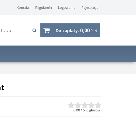
Kontakt
Regulamin
Logowanie
Rejestracja
0,00
Do zapłaty:
PLN
at
0.00
/
5
(
0
głosów)