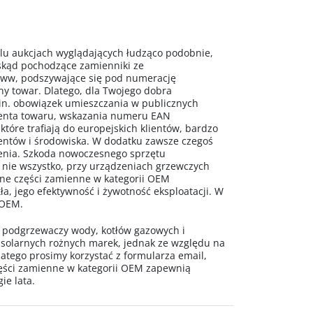
 aukcjach wyglądających łudząco podobnie,
 skąd pochodzące zamienniki ze
www, podszywające się pod numerację
ny towar. Dlatego, dla Twojego dobra
n. obowiązek umieszczania w publicznych
centa towaru, wskazania numeru EAN
 które trafiają do europejskich klientów, bardzo
mentów i środowiska. W dodatku zawsze czegoś
ażenia. Szkoda nowoczesnego sprzętu
 nie wszystko, przy urządzeniach grzewczych
alne części zamienne w kategorii OEM
a, jego efektywność i żywotność eksploatacji. W
 OEM.
o podgrzewaczy wody, kotłów gazowych i
 solarnych rożnych marek, jednak ze względu na
latego prosimy korzystać z formularza email,
ęści zamienne w kategorii OEM zapewnią
ie lata.