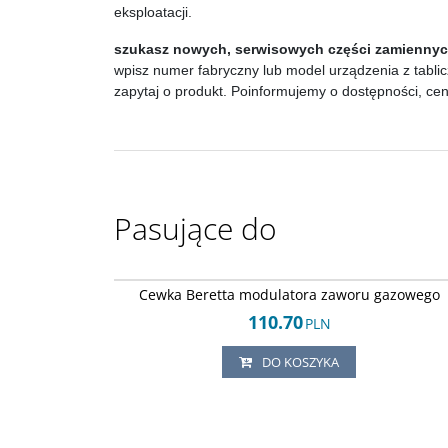
eksploatacji.
szukasz nowych, serwisowych części zamienny
wpisz numer fabryczny lub model urządzenia z tablic
zapytaj o produkt. Poinformujemy o dostępności, ce
Pasujące do
Arley-11520446
Cewka Beretta modulatora zaworu gazowego
110.70
PLN
DO KOSZYKA