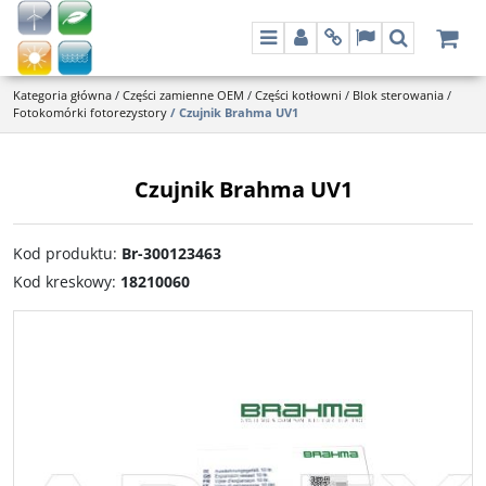
Menu
Panel
Info
Lang
Szukaj
Kategoria główna
/
Części zamienne OEM
/
Części kotłowni
/
Blok sterowania
/
Fotokomórki fotorezystory
/
Czujnik Brahma UV1
Czujnik Brahma UV1
Kod produktu
:
Br-300123463
Kod kreskowy
:
18210060