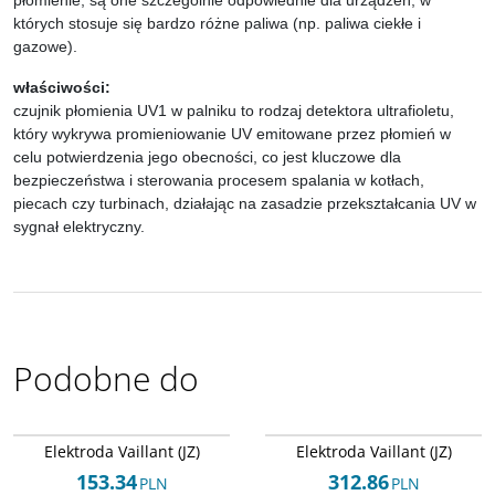
płomienie; są one szczególnie odpowiednie dla urządzeń, w
których stosuje się bardzo różne paliwa (np. paliwa ciekłe i
gazowe).
właściwości:
czujnik płomienia UV1 w palniku to rodzaj detektora ultrafioletu,
który wykrywa promieniowanie UV emitowane przez płomień w
celu potwierdzenia jego obecności, co jest kluczowe dla
bezpieczeństwa i sterowania procesem spalania w kotłach,
piecach czy turbinach, działając na zasadzie przekształcania UV w
sygnał elektryczny.
Podobne do
Arley-1820503635
Arley-1820503726
Elektroda Vaillant (JZ)
Elektroda Vaillant (JZ)
153.34
312.86
PLN
PLN