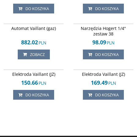
DO KOSZYKA
DO KOSZYKA
Arley-1820503864
HT1R462
DOSTAWA EXPRESS
Automat Vaillant (gaz)
Narzędzia Hogert 1/4"
zestaw 38
882.02
98.09
PLN
PLN
ZOBACZ
DO KOSZYKA
Arley-1820503879
Arley-1820503845
Elektroda Vaillant (JZ)
Elektroda Vaillant (JZ)
150.66
169.49
PLN
PLN
DO KOSZYKA
DO KOSZYKA