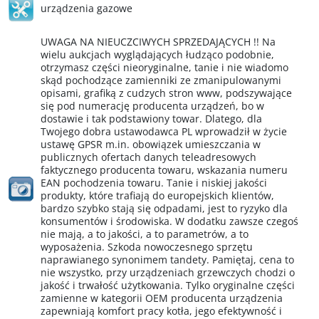
urządzenia gazowe
UWAGA NA NIEUCZCIWYCH SPRZEDAJĄCYCH !! Na
wielu aukcjach wyglądających łudząco podobnie,
otrzymasz części nieoryginalne, tanie i nie wiadomo
skąd pochodzące zamienniki ze zmanipulowanymi
opisami, grafiką z cudzych stron www, podszywające
się pod numerację producenta urządzeń, bo w
dostawie i tak podstawiony towar. Dlatego, dla
Twojego dobra ustawodawca PL wprowadził w życie
ustawę GPSR m.in. obowiązek umieszczania w
publicznych ofertach danych teleadresowych
faktycznego producenta towaru, wskazania numeru
EAN pochodzenia towaru. Tanie i niskiej jakości
produkty, które trafiają do europejskich klientów,
bardzo szybko stają się odpadami, jest to ryzyko dla
konsumentów i środowiska. W dodatku zawsze czegoś
nie mają, a to jakości, a to parametrów, a to
wyposażenia. Szkoda nowoczesnego sprzętu
naprawianego synonimem tandety. Pamiętaj, cena to
nie wszystko, przy urządzeniach grzewczych chodzi o
jakość i trwałość użytkowania. Tylko oryginalne części
zamienne w kategorii OEM producenta urządzenia
zapewniają komfort pracy kotła, jego efektywność i