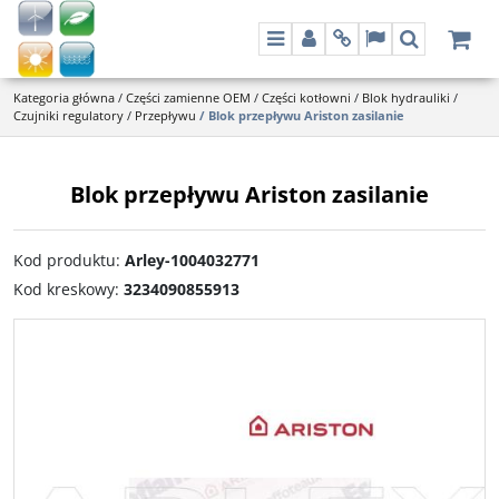
Menu
Panel
Info
Lang
Szukaj
Kategoria główna
/
Części zamienne OEM
/
Części kotłowni
/
Blok hydrauliki
/
Czujniki regulatory
/
Przepływu
/
Blok przepływu Ariston zasilanie
Blok przepływu Ariston zasilanie
Kod produktu
:
Arley-1004032771
Kod kreskowy
:
3234090855913