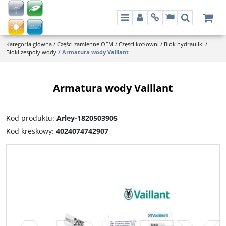
Menu
Panel
Info
Lang
Szukaj
Kategoria główna
/
Części zamienne OEM
/
Części kotłowni
/
Blok hydrauliki
/
Bloki zespoły wody
/
Armatura wody Vaillant
Armatura wody Vaillant
Kod produktu
:
Arley-1820503905
Kod kreskowy
:
4024074742907