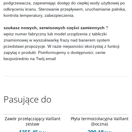
podgrzewacza, zapewniając dostęp do ciepłej wody użytkowej po
odkręceniu kranu. Sterowanie przepływem, uruchamianie palnika,
kontrola temperatury, zabezpieczenia.
szukasz nowych, serwisowych części zamiennych
?
wpisz numer fabryczny lub model urządzenia z tabliczki
znamionowej w wyszukiwarkę frazy nad banerem system
przedstawi propozycje. W razie niejasności skorzystaj z funkcji
zapytaj o produkt. Poinformujemy o dostępności, cenie
bezpośrednio na Twój email
Pasujące do
Arley-1820503353
Arley-1820503850
Zawór przełączający Vaillant
Płyta termoizolacyjna Vaillant
zestaw
(boczna)