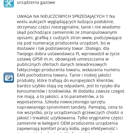
urządzenia gazowe
UWAGA NA NIEUCZCIWYCH SPRZEDAJĄCYCH !! Na
wielu aukcjach wyglądających łudząco podobnie,
otrzymasz części nieoryginalne, tanie i nie wiadomo
skąd pochodzące zamienniki ze zmanipulowanymi
opisami, grafiką z cudzych stron www, podszywające
się pod numerację producenta urządzeń, bo w
dostawie i tak podstawiony towar. Dlatego, dla
Twojego dobra ustawodawca PL wprowadził w życie
ustawę GPSR m.in. obowiązek umieszczania w
publicznych ofertach danych teleadresowych
faktycznego producenta towaru, wskazania numeru
EAN pochodzenia towaru. Tanie i niskiej jakości
produkty, które trafiają do europejskich klientów,
bardzo szybko stają się odpadami, jest to ryzyko dla
konsumentów i środowiska. W dodatku zawsze czegoś
nie mają, a to jakości, a to parametrów, a to
wyposażenia. Szkoda nowoczesnego sprzętu
naprawianego synonimem tandety. Pamiętaj, cena to
nie wszystko, przy urządzeniach grzewczych chodzi o
jakość i trwałość użytkowania. Tylko oryginalne części
zamienne w kategorii OEM producenta urządzenia
zapewniają komfort pracy kotła, jego efektywność i