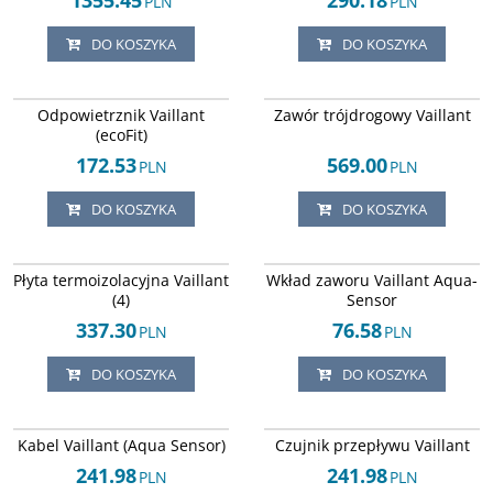
1355.45
290.18
PLN
PLN
DO KOSZYKA
DO KOSZYKA
Arley-1820503317
Arley-1820503421
Odpowietrznik Vaillant
Zawór trójdrogowy Vaillant
(ecoFit)
172.53
569.00
PLN
PLN
DO KOSZYKA
DO KOSZYKA
Arley-1820503339
Arley-1820502501
Płyta termoizolacyjna Vaillant
Wkład zaworu Vaillant Aqua-
(4)
Sensor
337.30
76.58
PLN
PLN
DO KOSZYKA
DO KOSZYKA
Arley-1820503553
Arley-1820503669
Kabel Vaillant (Aqua Sensor)
Czujnik przepływu Vaillant
241.98
241.98
PLN
PLN