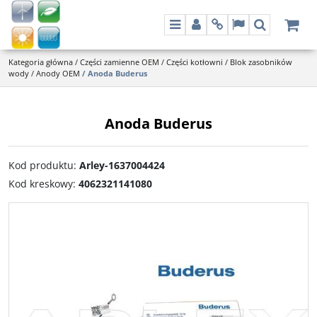
Menu
Panel
Info
Lang
Szukaj
Kategoria główna
/
Części zamienne OEM
/
Części kotłowni
/
Blok zasobników
wody
/
Anody OEM
/
Anoda Buderus
Anoda Buderus
Kod produktu
:
Arley-1637004424
Kod kreskowy
:
4062321141080