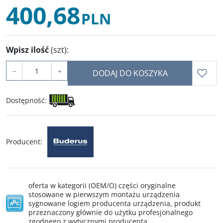
400,68
PLN
Wpisz ilość
(szt)
:
−
+
DODAJ DO KOSZYKA
Dostępność
:
Producent
:
oferta w kategorii (OEM/O) części oryginalne
stosowane w pierwszym montażu urządzenia
sygnowane logiem producenta urządzenia, produkt
przeznaczony głównie do użytku profesjonalnego
zgodnego z wytycznymi producenta