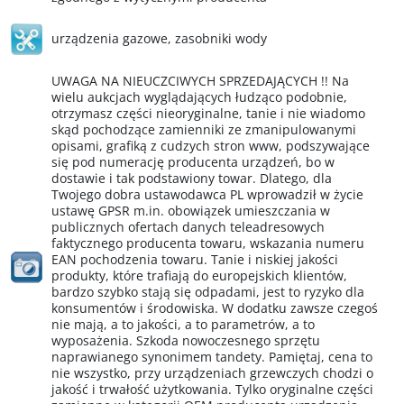
urządzenia gazowe
,
zasobniki wody
UWAGA NA NIEUCZCIWYCH SPRZEDAJĄCYCH !! Na
wielu aukcjach wyglądających łudząco podobnie,
otrzymasz części nieoryginalne, tanie i nie wiadomo
skąd pochodzące zamienniki ze zmanipulowanymi
opisami, grafiką z cudzych stron www, podszywające
się pod numerację producenta urządzeń, bo w
dostawie i tak podstawiony towar. Dlatego, dla
Twojego dobra ustawodawca PL wprowadził w życie
ustawę GPSR m.in. obowiązek umieszczania w
publicznych ofertach danych teleadresowych
faktycznego producenta towaru, wskazania numeru
EAN pochodzenia towaru. Tanie i niskiej jakości
produkty, które trafiają do europejskich klientów,
bardzo szybko stają się odpadami, jest to ryzyko dla
konsumentów i środowiska. W dodatku zawsze czegoś
nie mają, a to jakości, a to parametrów, a to
wyposażenia. Szkoda nowoczesnego sprzętu
naprawianego synonimem tandety. Pamiętaj, cena to
nie wszystko, przy urządzeniach grzewczych chodzi o
jakość i trwałość użytkowania. Tylko oryginalne części