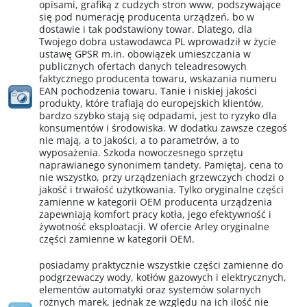
opisami, grafiką z cudzych stron www, podszywające
się pod numerację producenta urządzeń, bo w
dostawie i tak podstawiony towar. Dlatego, dla
Twojego dobra ustawodawca PL wprowadził w życie
ustawę GPSR m.in. obowiązek umieszczania w
publicznych ofertach danych teleadresowych
faktycznego producenta towaru, wskazania numeru
EAN pochodzenia towaru. Tanie i niskiej jakości
produkty, które trafiają do europejskich klientów,
bardzo szybko stają się odpadami, jest to ryzyko dla
konsumentów i środowiska. W dodatku zawsze czegoś
nie mają, a to jakości, a to parametrów, a to
wyposażenia. Szkoda nowoczesnego sprzętu
naprawianego synonimem tandety. Pamiętaj, cena to
nie wszystko, przy urządzeniach grzewczych chodzi o
jakość i trwałość użytkowania. Tylko oryginalne części
zamienne w kategorii OEM producenta urządzenia
zapewniają komfort pracy kotła, jego efektywność i
żywotność eksploatacji. W ofercie Arley oryginalne
części zamienne w kategorii OEM.
posiadamy praktycznie wszystkie części zamienne do
podgrzewaczy wody, kotłów gazowych i elektrycznych,
elementów automatyki oraz systemów solarnych
rożnych marek, jednak ze względu na ich ilość nie