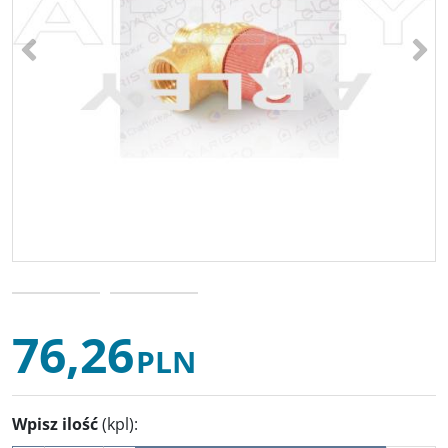
<
>
76,26
PLN
Wpisz ilość
(kpl)
: