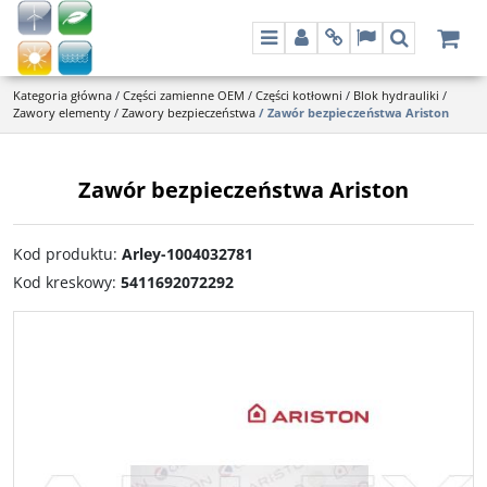
Menu
Panel
Info
Lang
Szukaj
Kategoria główna
/
Części zamienne OEM
/
Części kotłowni
/
Blok hydrauliki
/
Zawory elementy
/
Zawory bezpieczeństwa
/
Zawór bezpieczeństwa Ariston
Zawór bezpieczeństwa Ariston
Kod produktu
:
Arley-1004032781
Kod kreskowy
:
5411692072292