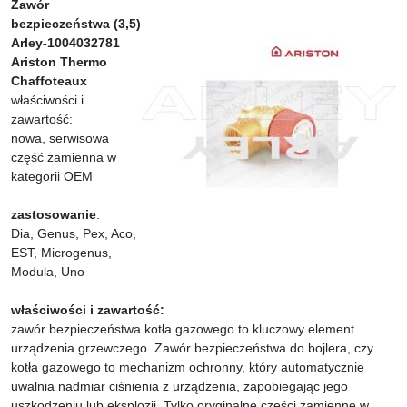
Zawór
bezpieczeństwa (3,5)
Arley-1004032781
Ariston Thermo
Chaffoteaux
właściwości i
zawartość:
nowa, serwisowa
część zamienna w
kategorii OEM
zastosowanie
:
Dia, Genus, Pex, Aco,
EST, Microgenus,
Modula, Uno
właściwości i zawartość:
zawór bezpieczeństwa kotła gazowego to kluczowy element
urządzenia grzewczego. Zawór bezpieczeństwa do bojlera, czy
kotła gazowego to mechanizm ochronny, który automatycznie
uwalnia nadmiar ciśnienia z urządzenia, zapobiegając jego
uszkodzeniu lub eksplozji. Tylko oryginalne części zamienne w