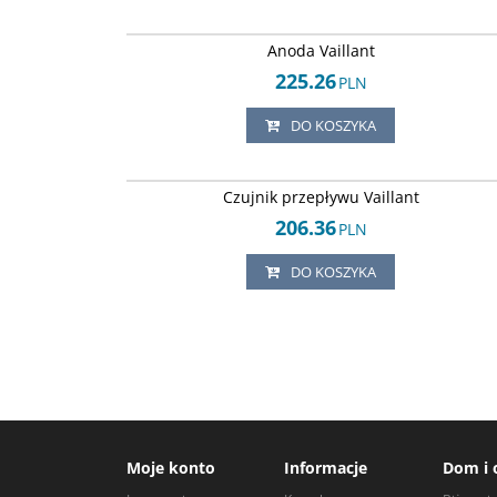
Arley-18205035
Anoda Vaillant
225.26
PLN
DO KOSZYKA
Arley-18205033
Czujnik przepływu Vaillant
206.36
PLN
DO KOSZYKA
Moje konto
Informacje
Dom i 