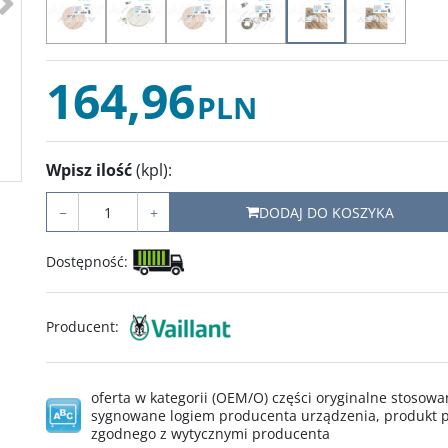
164,96
PLN
Wpisz ilość
(kpl)
:
−
+
DODAJ DO KOSZYKA
Dostępność
:
Producent
:
oferta w kategorii (OEM/O) części oryginalne stoso
sygnowane logiem producenta urządzenia, produkt p
zgodnego z wytycznymi producenta