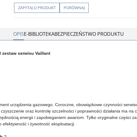
ZAPYTAJ O PRODUKT
PORÓWNAJ
OPIS
E-BIBLIOTEKA
BEZPIECZEŃSTWO PRODUKTU
 zestaw serwisu Vaillant
lement urządzenia gazowego. Coroczne, obowiązkowe czynności serwis
 czyszczenie oraz kontrolę szczelności i poprawności działania ma na c
czędnością energii i zapobieganiem awariom. Tylko oryginalne części z
o efektywność i żywotność eksploatacji.
ch
?