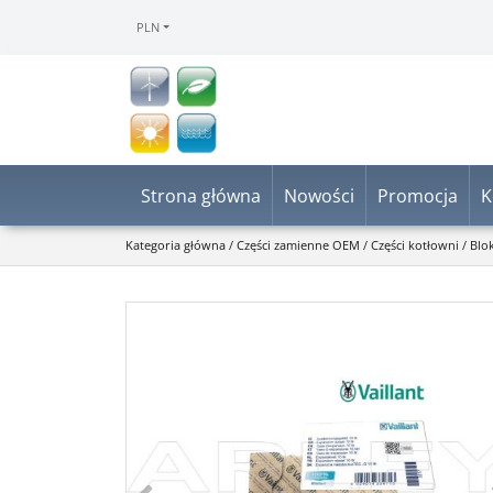
PLN
Strona główna
Nowości
Promocja
K
Kategoria główna
/
Części zamienne OEM
/
Części kotłowni
/
Blo
<