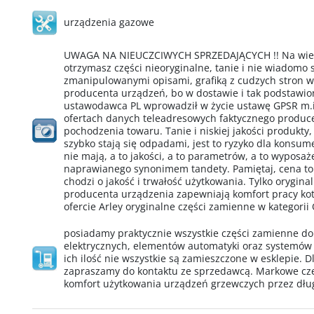
urządzenia gazowe
UWAGA NA NIEUCZCIWYCH SPRZEDAJĄCYCH !! Na wielu
otrzymasz części nieoryginalne, tanie i nie wiadomo
zmanipulowanymi opisami, grafiką z cudzych stron 
producenta urządzeń, bo w dostawie i tak podstawio
ustawodawca PL wprowadził w życie ustawę GPSR m.i
ofertach danych teleadresowych faktycznego produ
pochodzenia towaru. Tanie i niskiej jakości produkty,
szybko stają się odpadami, jest to ryzyko dla konsu
nie mają, a to jakości, a to parametrów, a to wypos
naprawianego synonimem tandety. Pamiętaj, cena to
chodzi o jakość i trwałość użytkowania. Tylko orygin
producenta urządzenia zapewniają komfort pracy kotł
ofercie Arley oryginalne części zamienne w kategorii
posiadamy praktycznie wszystkie części zamienne d
elektrycznych, elementów automatyki oraz systemów
ich ilość nie wszystkie są zamieszczone w esklepie. D
zapraszamy do kontaktu ze sprzedawcą. Markowe cz
komfort użytkowania urządzeń grzewczych przez dług