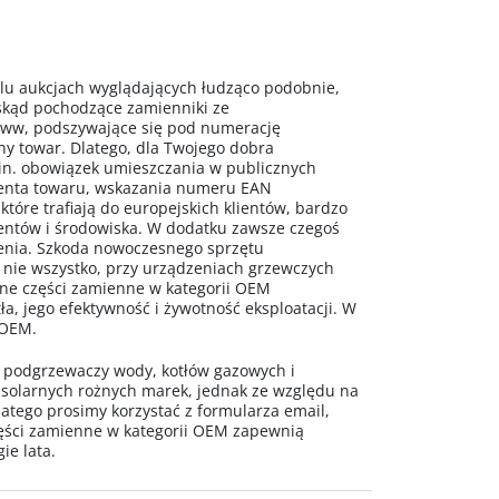
 aukcjach wyglądających łudząco podobnie,
 skąd pochodzące zamienniki ze
www, podszywające się pod numerację
ny towar. Dlatego, dla Twojego dobra
n. obowiązek umieszczania w publicznych
centa towaru, wskazania numeru EAN
 które trafiają do europejskich klientów, bardzo
mentów i środowiska. W dodatku zawsze czegoś
ażenia. Szkoda nowoczesnego sprzętu
 nie wszystko, przy urządzeniach grzewczych
alne części zamienne w kategorii OEM
a, jego efektywność i żywotność eksploatacji. W
 OEM.
o podgrzewaczy wody, kotłów gazowych i
 solarnych rożnych marek, jednak ze względu na
latego prosimy korzystać z formularza email,
ęści zamienne w kategorii OEM zapewnią
ie lata.