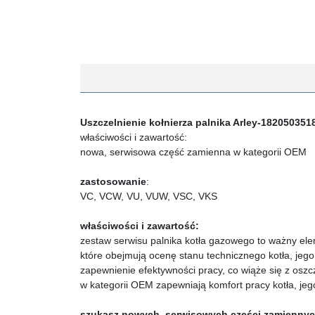
Uszczelnienie kołnierza palnika Arley-1820503518
właściwości i zawartość:
nowa, serwisowa część zamienna w kategorii OEM
zastosowanie
:
VC, VCW, VU, VUW, VSC, VKS
właściwości i zawartość:
zestaw serwisu palnika kotła gazowego to ważny e
które obejmują ocenę stanu technicznego kotła, jego
zapewnienie efektywności pracy, co wiąże się z osz
w kategorii OEM zapewniają komfort pracy kotła, jeg
szukasz nowych, serwisowych części zamienny