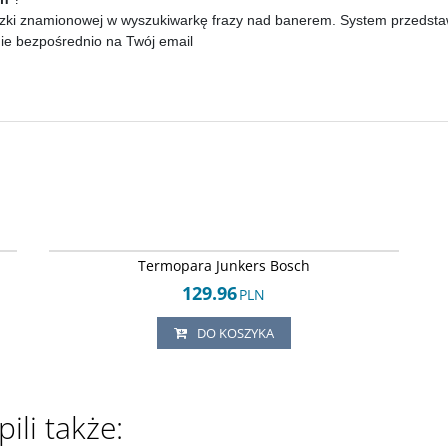
zki znamionowej w wyszukiwarkę frazy nad banerem. System przedstawi 
nie bezpośrednio na Twój email
20
Arley-1688003358
Termopara Junkers Bosch
129.96
PLN
DO KOSZYKA
ili także: