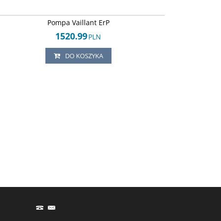
Arley-1820503831
Pompa Vaillant ErP
1520.99
PLN
DO KOSZYKA