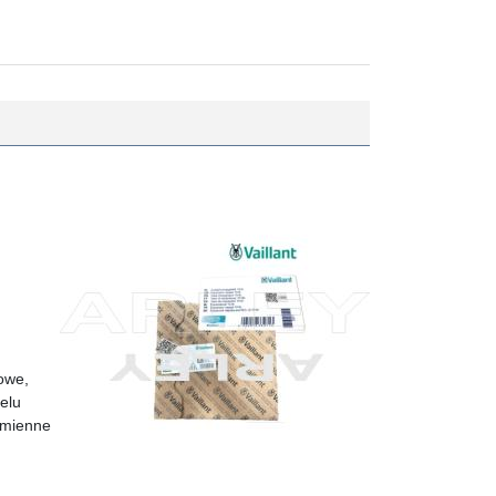
owe,
elu
amienne