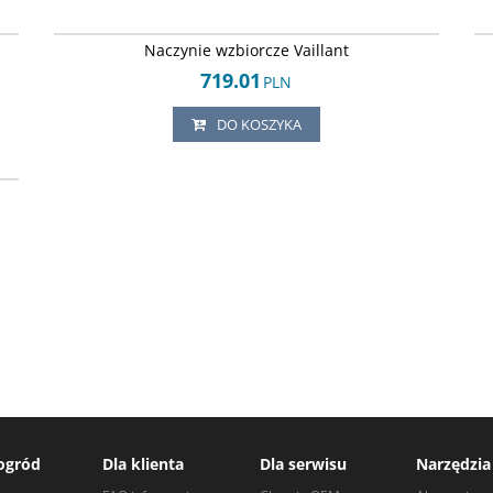
74
Arley-1820503577
Naczynie wzbiorcze Vaillant
719.01
PLN
DO KOSZYKA
45
ogród
Dla klienta
Dla serwisu
Narzędzia