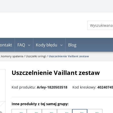
ontakt
FAQ
Kody błędu
Blog
k komory spalania
/
Uszczelki oringi
/
Uszczelnienie Vaillant zestaw
Uszczelnienie Vaillant zestaw
Kod produktu
:
Arley-1820503518
Kod kreskowy
:
4024074
Inne produkty z tej samej grupy:
>