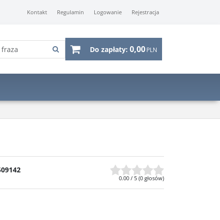
Kontakt
Regulamin
Logowanie
Rejestracja
0,00
Do zapłaty:
PLN
509142
0.00
/
5
(
0
głosów)