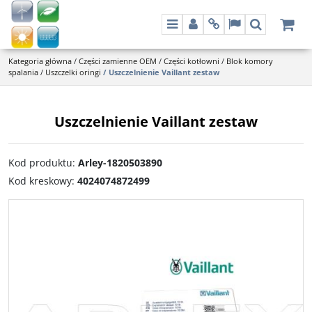
Menu
Panel
Info
Lang
Szukaj
Kategoria główna
/
Części zamienne OEM
/
Części kotłowni
/
Blok komory
spalania
/
Uszczelki oringi
/
Uszczelnienie Vaillant zestaw
Uszczelnienie Vaillant zestaw
Kod produktu
:
Arley-1820503890
Kod kreskowy
:
4024074872499