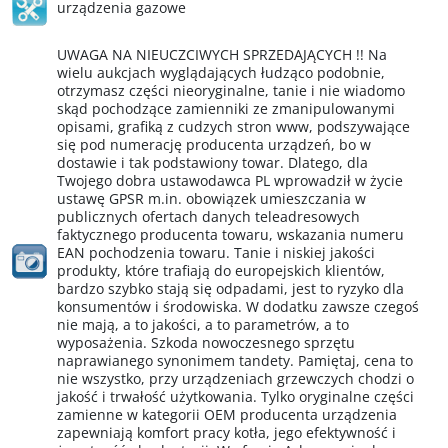
urządzenia gazowe
UWAGA NA NIEUCZCIWYCH SPRZEDAJĄCYCH !! Na
wielu aukcjach wyglądających łudząco podobnie,
otrzymasz części nieoryginalne, tanie i nie wiadomo
skąd pochodzące zamienniki ze zmanipulowanymi
opisami, grafiką z cudzych stron www, podszywające
się pod numerację producenta urządzeń, bo w
dostawie i tak podstawiony towar. Dlatego, dla
Twojego dobra ustawodawca PL wprowadził w życie
ustawę GPSR m.in. obowiązek umieszczania w
publicznych ofertach danych teleadresowych
faktycznego producenta towaru, wskazania numeru
EAN pochodzenia towaru. Tanie i niskiej jakości
produkty, które trafiają do europejskich klientów,
bardzo szybko stają się odpadami, jest to ryzyko dla
konsumentów i środowiska. W dodatku zawsze czegoś
nie mają, a to jakości, a to parametrów, a to
wyposażenia. Szkoda nowoczesnego sprzętu
naprawianego synonimem tandety. Pamiętaj, cena to
nie wszystko, przy urządzeniach grzewczych chodzi o
jakość i trwałość użytkowania. Tylko oryginalne części
zamienne w kategorii OEM producenta urządzenia
zapewniają komfort pracy kotła, jego efektywność i