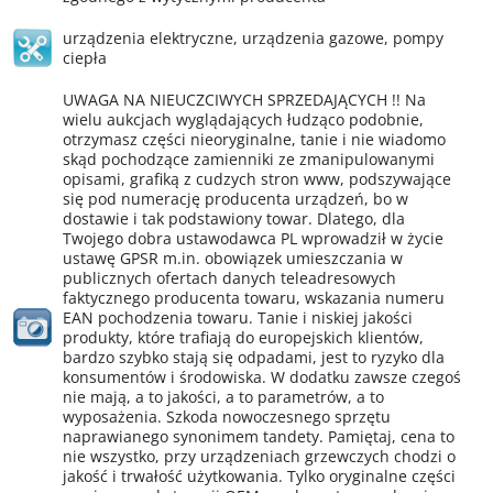
urządzenia elektryczne
,
urządzenia gazowe
,
pompy
ciepła
UWAGA NA NIEUCZCIWYCH SPRZEDAJĄCYCH !! Na
wielu aukcjach wyglądających łudząco podobnie,
otrzymasz części nieoryginalne, tanie i nie wiadomo
skąd pochodzące zamienniki ze zmanipulowanymi
opisami, grafiką z cudzych stron www, podszywające
się pod numerację producenta urządzeń, bo w
dostawie i tak podstawiony towar. Dlatego, dla
Twojego dobra ustawodawca PL wprowadził w życie
ustawę GPSR m.in. obowiązek umieszczania w
publicznych ofertach danych teleadresowych
faktycznego producenta towaru, wskazania numeru
EAN pochodzenia towaru. Tanie i niskiej jakości
produkty, które trafiają do europejskich klientów,
bardzo szybko stają się odpadami, jest to ryzyko dla
konsumentów i środowiska. W dodatku zawsze czegoś
nie mają, a to jakości, a to parametrów, a to
wyposażenia. Szkoda nowoczesnego sprzętu
naprawianego synonimem tandety. Pamiętaj, cena to
nie wszystko, przy urządzeniach grzewczych chodzi o
jakość i trwałość użytkowania. Tylko oryginalne części