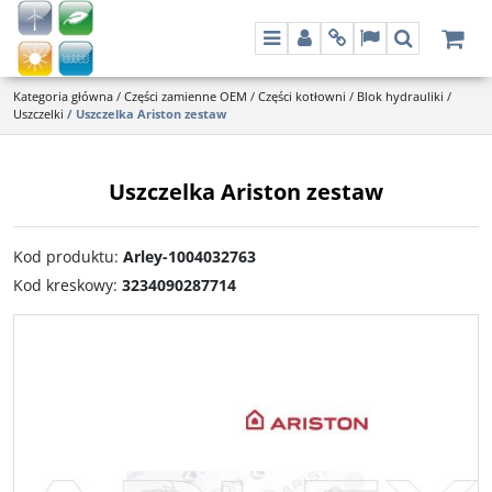
Menu
Panel
Info
Lang
Szukaj
Kategoria główna
/
Części zamienne OEM
/
Części kotłowni
/
Blok hydrauliki
/
Uszczelki
/
Uszczelka Ariston zestaw
Uszczelka Ariston zestaw
Kod produktu
:
Arley-1004032763
Kod kreskowy
:
3234090287714