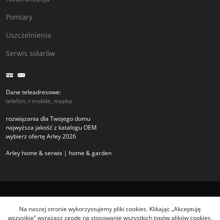
Pomiary
Uszczelnienia
Serwis solarów
Dane teleadresowe:
telefon, t-mobile, mapka
rozwiązania dla Twojego domu
najwyższa jakość z katalogu OEM
wybierz ofertę Arley 2026
Arley home & serwis | home & garden
Copyright arley.com.pl 2026
Na naszej stronie wykorzystujemy pliki cookies. Klikając „Akceptuję
wszystkie” wyrażasz zgodę na stosowanie wszystkich typów plików cookies,
Pliki cookies i pokrewne im technologie umożliwiają poprawne działanie strony i