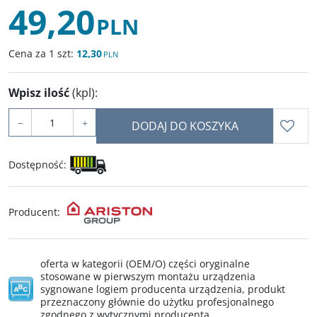
49,20
PLN
Cena za 1 szt:
12,30
PLN
Wpisz ilość
(kpl)
:
−
+
DODAJ DO KOSZYKA
Dostępność
:
Producent
:
oferta w kategorii (OEM/O) części oryginalne
stosowane w pierwszym montażu urządzenia
sygnowane logiem producenta urządzenia, produkt
przeznaczony głównie do użytku profesjonalnego
zgodnego z wytycznymi producenta