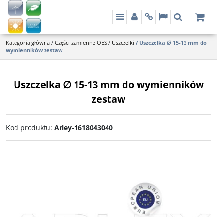
Menu
Panel
Info
Lang
Szukaj
Kategoria główna
/
Części zamienne OES
/
Uszczelki
/
Uszczelka ∅ 15-13 mm do
wymienników zestaw
Uszczelka ∅ 15-13 mm do wymienników
zestaw
Kod produktu
:
Arley-1618043040