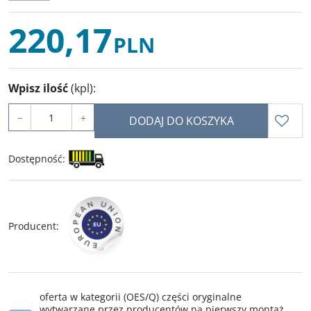
220,17
PLN
Wpisz ilość
(kpl)
:
−
+
DODAJ DO KOSZYKA
Dostępność
:
Producent
:
oferta w kategorii (OES/Q) części oryginalne
wytwarzane przez producentów na pierwszy montaż