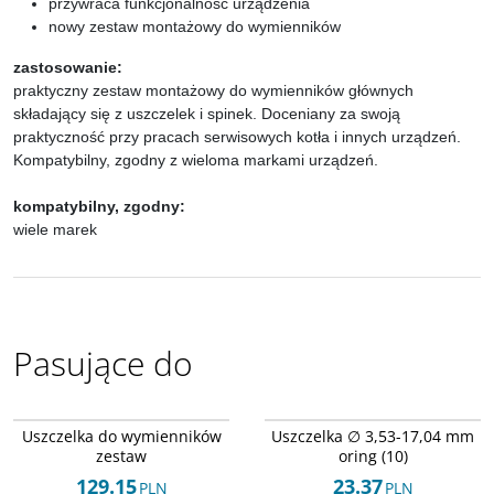
przywraca funkcjonalność urządzenia
nowy zestaw montażowy do wymienników
zastosowanie:
praktyczny zestaw montażowy do wymienników głównych
składający się z uszczelek i spinek. Doceniany za swoją
praktyczność przy pracach serwisowych kotła i innych urządzeń.
Kompatybilny, zgodny z wieloma markami urządzeń.
kompatybilny, zgodny:
wiele marek
Pasujące do
Arley-1618043039
Arley-1618043030
Uszczelka do wymienników
Uszczelka ∅ 3,53-17,04 mm
zestaw
oring (10)
129.15
23.37
PLN
PLN