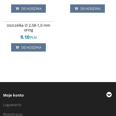
DO KOSZYKA
DO KOSZYKA
Arley-1618043029
Uszczelka ∅ 2,58-1,0 mm
oring
9.10
PLN
DO KOSZYKA
Moje konto
Logowanie
Rejestracja