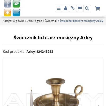
Menu
Panel
Info
Lang
Szukaj
Kategoria główna
/
Dom i ogród
/
Świeczniki
/
Świecznik lichtarz mosiężny Arley
Świecznik lichtarz mosiężny Arley
Kod produktu
:
Arley-124245293
<
>