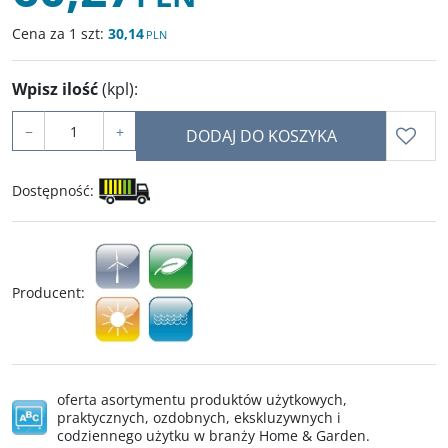
Cena za 1 szt:
30,14
PLN
Wpisz ilość
(kpl)
:
−
+
DODAJ DO KOSZYKA
Dostępność
:
Producent
:
oferta asortymentu produktów użytkowych,
praktycznych, ozdobnych, ekskluzywnych i
codziennego użytku w branży Home & Garden.