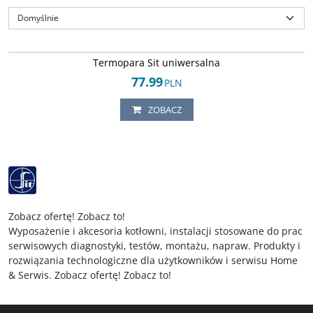
Arley-0208002
Termopara uniwersalna Sit Group długości 900mm w zestawie ze złączkami 9
Termopara Sit uniwersalna
do mocowania. Oryginalny, fabrycznie nowy produkt Sit w kategorii OEM.
77.99
Stan
:
oferta w kategorii (OEM/O) części oryginalne stosowane w pierwszym
PLN
montażu urządzenia sygnowane logiem producenta urządzenia, produkt
przeznaczony głównie do użytku profesjonalnego zgodnego z wytycznymi
ZOBACZ
producenta
Zobacz ofertę! Zobacz to!
Wyposażenie i akcesoria kotłowni, instalacji stosowane do prac
serwisowych diagnostyki, testów, montażu, napraw. Produkty i
rozwiązania technologiczne dla użytkowników i serwisu Home
& Serwis. Zobacz ofertę! Zobacz to!