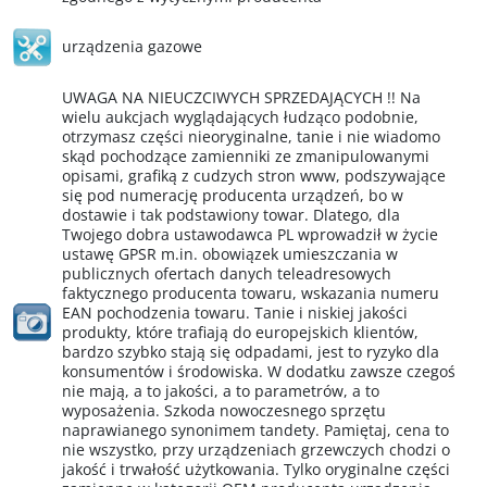
urządzenia gazowe
UWAGA NA NIEUCZCIWYCH SPRZEDAJĄCYCH !! Na
wielu aukcjach wyglądających łudząco podobnie,
otrzymasz części nieoryginalne, tanie i nie wiadomo
skąd pochodzące zamienniki ze zmanipulowanymi
opisami, grafiką z cudzych stron www, podszywające
się pod numerację producenta urządzeń, bo w
dostawie i tak podstawiony towar. Dlatego, dla
Twojego dobra ustawodawca PL wprowadził w życie
ustawę GPSR m.in. obowiązek umieszczania w
publicznych ofertach danych teleadresowych
faktycznego producenta towaru, wskazania numeru
EAN pochodzenia towaru. Tanie i niskiej jakości
produkty, które trafiają do europejskich klientów,
bardzo szybko stają się odpadami, jest to ryzyko dla
konsumentów i środowiska. W dodatku zawsze czegoś
nie mają, a to jakości, a to parametrów, a to
wyposażenia. Szkoda nowoczesnego sprzętu
naprawianego synonimem tandety. Pamiętaj, cena to
nie wszystko, przy urządzeniach grzewczych chodzi o
jakość i trwałość użytkowania. Tylko oryginalne części