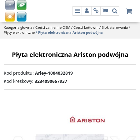
Menu
Panel
Info
Lang
Szukaj
Kategoria główna
/
Części zamienne OEM
/
Części kotłowni
/
Blok sterowania
/
Płyty elektroniczne
/
Płyta elektroniczna Ariston podwójna
Płyta elektroniczna Ariston podwójna
Kod produktu
:
Arley-1004032819
Kod kreskowy
:
3234090657937