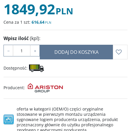
1849,92
PLN
Cena za 1 szt:
616,64
PLN
Wpisz ilość
(kpl)
:
−
+
DODAJ DO KOSZYKA
Dostępność
:
Producent
:
oferta w kategorii (OEM/O) części oryginalne
stosowane w pierwszym montażu urządzenia
sygnowane logiem producenta urządzenia, produkt
przeznaczony głównie do użytku profesjonalnego
zgodnego z wytycznymi producenta