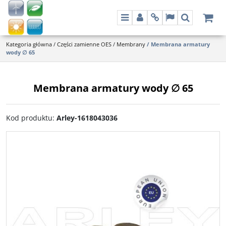
Menu
Panel
Info
Lang
Szukaj
Kategoria główna
/
Części zamienne OES
/
Membrany
/
Membrana armatury
wody ∅ 65
Membrana armatury wody ∅ 65
Kod produktu
:
Arley-1618043036