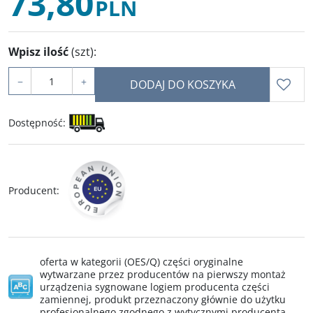
73,80
PLN
Wpisz ilość
(szt)
:
−
+
DODAJ DO KOSZYKA
Dostępność
:
Producent
:
oferta w kategorii (OES/Q) części oryginalne
wytwarzane przez producentów na pierwszy montaż
urządzenia sygnowane logiem producenta części
zamiennej, produkt przeznaczony głównie do użytku
profesjonalnego zgodnego z wytycznymi producenta