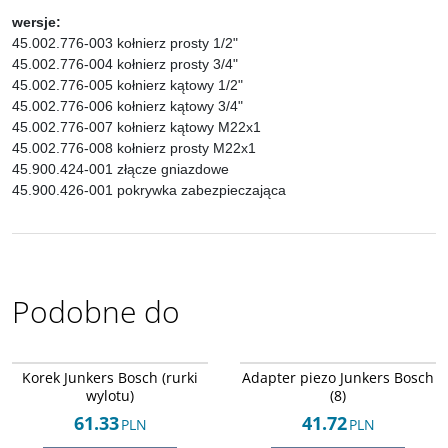
wersje:
45.002.776-003 kołnierz prosty 1/2"
45.002.776-004 kołnierz prosty 3/4"
45.002.776-005 kołnierz kątowy 1/2"
45.002.776-006 kołnierz kątowy 3/4"
45.002.776-007 kołnierz kątowy M22x1
45.002.776-008 kołnierz prosty M22x1
45.900.424-001 złącze gniazdowe
45.900.426-001 pokrywka zabezpieczająca
Podobne do
Arley-1608043575
Arley-1608043238
Korek Junkers Bosch (rurki
Adapter piezo Junkers Bosch
wylotu)
(8)
61.33
41.72
PLN
PLN