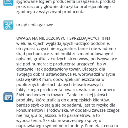
sygnowane logiem producenta urządzenia, produkt
przeznaczony głównie do użytku profesjonalnego
zgodnego z wytycznymi producenta
urządzenia gazowe
UWAGA NA NIEUCZCIWYCH SPRZEDAJĄCYCH !! Na
wielu aukcjach wyglądających łudząco podobnie,
otrzymasz części nieoryginalne, tanie i nie wiadomo
skąd pochodzące zamienniki ze zmanipulowanymi
opisami, grafiką z cudzych stron www, podszywające
się pod numerację producenta urządzeń, bo w
dostawie i tak podstawiony towar. Dlatego, dla
Twojego dobra ustawodawca PL wprowadził w życie
ustawę GPSR m.in. obowiązek umieszczania w
publicznych ofertach danych teleadresowych
faktycznego producenta towaru, wskazania numeru
EAN pochodzenia towaru. Tanie i niskiej jakości
produkty, które trafiają do europejskich klientów,
bardzo szybko stają się odpadami, jest to ryzyko dla
konsumentów i środowiska. W dodatku zawsze czegoś
nie mają, a to jakości, a to parametrów, a to
wyposażenia. Szkoda nowoczesnego sprzętu
naprawianego synonimem tandety. Pamiętaj, cena to