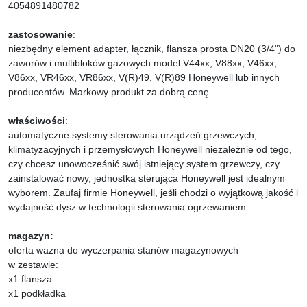
4054891480782
zastosowanie
:
niezbędny element adapter, łącznik, flansza prosta DN20 (3/4") do
zaworów i multibloków gazowych model V44xx, V88xx, V46xx,
V86xx, VR46xx, VR86xx, V(R)49, V(R)89 Honeywell lub innych
producentów. Markowy produkt za dobrą cenę.
właściwości
:
automatyczne systemy sterowania urządzeń grzewczych,
klimatyzacyjnych i przemysłowych Honeywell niezależnie od tego,
czy chcesz unowocześnić swój istniejący system grzewczy, czy
zainstalować nowy, jednostka sterująca Honeywell jest idealnym
wyborem. Zaufaj firmie Honeywell, jeśli chodzi o wyjątkową jakość i
wydajność dysz w technologii sterowania ogrzewaniem.
magazyn:
oferta ważna do wyczerpania stanów magazynowych
w zestawie:
x1 flansza
x1 podkładka