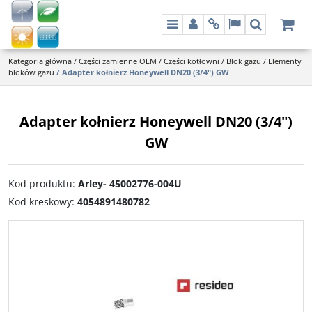
Menu
Panel
Info
Lang
Szukaj
Kategoria główna
/
Części zamienne OEM
/
Części kotłowni
/
Blok gazu
/
Elementy
bloków gazu
/
Adapter kołnierz Honeywell DN20 (3/4") GW
Adapter kołnierz Honeywell DN20 (3/4")
GW
Kod produktu
:
Arley- 45002776-004U
Kod kreskowy
:
4054891480782