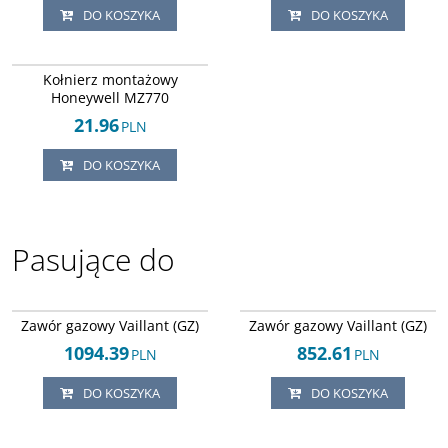
DO KOSZYKA
DO KOSZYKA
Arley-1618043075
DOSTAWA EXPRESS
Kołnierz montażowy
Honeywell MZ770
21.96
PLN
DO KOSZYKA
Pasujące do
Arley-1820503650
Arley-1820503417
Zawór gazowy Vaillant (GZ)
Zawór gazowy Vaillant (GZ)
1094.39
852.61
PLN
PLN
DO KOSZYKA
DO KOSZYKA