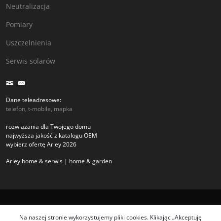
Neutralizacja
Pomiary
Uszczelnienia
Serwis solarów
Dane teleadresowe:
telefon, t-mobile, mapka
rozwiązania dla Twojego domu
najwyższa jakość z katalogu OEM
wybierz ofertę Arley 2026
Arley home & serwis | home & garden
Copyright arley.com.pl 2026
Na naszej stronie wykorzystujemy pliki cookies. Klikając „Akceptuję