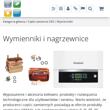
Panel
Menu
Panel
Info
Lang
Szukaj
Kategoria główna
/
Części zamienne OES
/
Wymienniki
Wymienniki i nagrzewnice
Wyposażenie i akcesoria kotłowni, produkty i rozwiązania
technologiczne dla użytkowników i serwisu. Warto wiedzieć, że
producenci części zamiennych posiadają w ofercie produkty
oryginalne OEM/O, lub porównywalnej jakości P, PJ, PT, PC ,