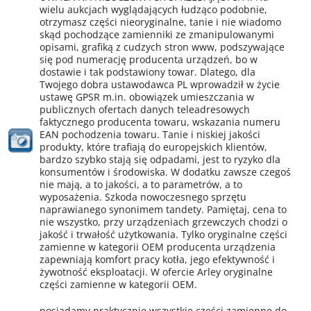
wielu aukcjach wyglądających łudząco podobnie,
otrzymasz części nieoryginalne, tanie i nie wiadomo
skąd pochodzące zamienniki ze zmanipulowanymi
opisami, grafiką z cudzych stron www, podszywające
się pod numerację producenta urządzeń, bo w
dostawie i tak podstawiony towar. Dlatego, dla
Twojego dobra ustawodawca PL wprowadził w życie
ustawę GPSR m.in. obowiązek umieszczania w
publicznych ofertach danych teleadresowych
faktycznego producenta towaru, wskazania numeru
EAN pochodzenia towaru. Tanie i niskiej jakości
produkty, które trafiają do europejskich klientów,
bardzo szybko stają się odpadami, jest to ryzyko dla
konsumentów i środowiska. W dodatku zawsze czegoś
nie mają, a to jakości, a to parametrów, a to
wyposażenia. Szkoda nowoczesnego sprzętu
naprawianego synonimem tandety. Pamiętaj, cena to
nie wszystko, przy urządzeniach grzewczych chodzi o
jakość i trwałość użytkowania. Tylko oryginalne części
zamienne w kategorii OEM producenta urządzenia
zapewniają komfort pracy kotła, jego efektywność i
żywotność eksploatacji. W ofercie Arley oryginalne
części zamienne w kategorii OEM.
posiadamy praktycznie wszystkie części zamienne do