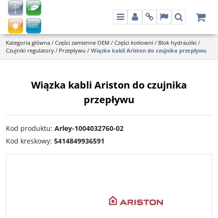
Menu
Panel
Info
Lang
Szukaj
Kategoria główna
/
Części zamienne OEM
/
Części kotłowni
/
Blok hydrauliki
/
Czujniki regulatory
/
Przepływu
/
Wiązka kabli Ariston do czujnika przepływu
Wiązka kabli Ariston do czujnika
przepływu
Kod produktu
:
Arley-1004032760-02
Kod kreskowy
:
5414849936591