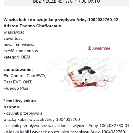
BEZPIECZEŃSTWO PRODUKTU
Wiązka kabli do czujnika przepływu Arley-1004032760-02
Ariston Thermo Chaffoteaux
właściwości i
zawartość:
nowa, serwisowa
część zamienna w
kategorii OEM
zastosowanie:
Blu Control, Fast EVO,
Fast EVO ONT,
Fluendo Plus
* możliwy zakup
osobno:
- czujnik przepływu z
wiązką kabli i wtyczek Arley-1004032760
- czujnik przepływu bez wiązki kabli i wtyczek Arley-1004032760-01
- wiązka kabli i wtyczek do czujnika przepływu Arley-1004032760-