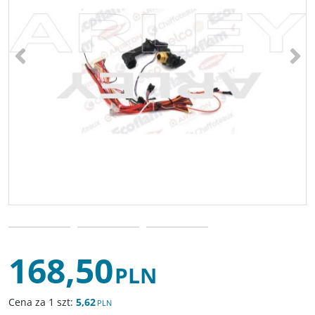
<
>
168,50
PLN
Cena za 1 szt:
5,62
PLN