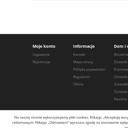
Moje konto
Informacje
Dom i 
Logowanie
Kontakt
Biżuteri
Rejestracja
Mapa strony
Dzwonki 
Polityka prywatności
Eventow
Regulamin
Oświetle
Oferta
Szkatułki
Zastawa
Nasiona 
Na naszej stronie wykorzystujemy pliki cookies. Klikając „Akceptuję ws
reklamowych. Klikając „Odmawiam” wyrażasz zgodę na stosowanie wyłączn
Copyright arley
zn