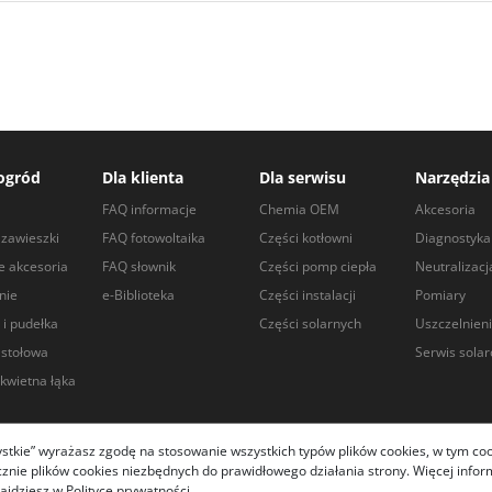
ogród
Dla klienta
Dla serwisu
Narzędzia
a
FAQ informacje
Chemia OEM
Akcesoria
zawieszki
FAQ fotowoltaika
Części kotłowni
Diagnostyka
e akcesoria
FAQ słownik
Części pomp ciepła
Neutralizacj
nie
e-Biblioteka
Części instalacji
Pomiary
 i pudełka
Części solarnych
Uszczelnien
 stołowa
Serwis sola
kwietna łąka
zystkie” wyrażasz zgodę na stosowanie wszystkich typów plików cookies, w tym coo
ie plików cookies niezbędnych do prawidłowego działania strony. Więcej informa
.com.pl 2026
ajdziesz w Polityce prywatności.