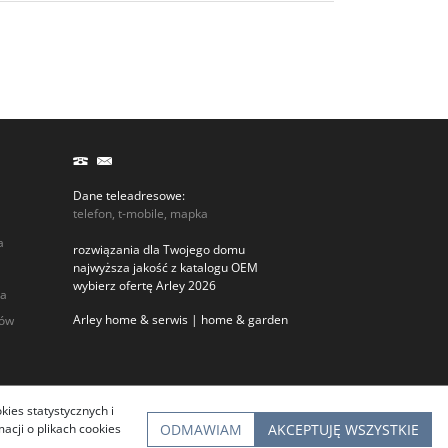
Dane teleadresowe:
telefon, t-mobile, mapka
a
rozwiązania dla Twojego domu
najwyższa jakość z katalogu OEM
wybierz ofertę Arley 2026
ia
Arley home & serwis | home & garden
rów
kies statystycznych i
ODMAWIAM
AKCEPTUJĘ WSZYSTKIE
cji o plikach cookies
InfoSerwis
-
oprogramowanie sklepu BestSeller