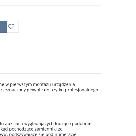
wane w pierwszym montażu urządzenia
rzeznaczony głównie do użytku profesjonalnego
 aukcjach wyglądających łudząco podobnie,
 skąd pochodzące zamienniki ze
www, podszywające się pod numerację