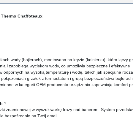
on Thermo Chaffoteaux
ikach wody (bojlerach), montowana na kryzie (kołnierzu), która łączy g
nia i zapobiega wyciekom wody, co umożliwia bezpieczne i efektywne
w odpornych na wysoką temperaturę i wodę, takich jak specjalne rodz
w
połączeniach grzałek z termostatem i grupą bezpieczeństwa
bojlerach
zamienne w kategorii OEM producenta urządzenia zapewniają komfort p
ch
?
zki znamionowej w wyszukiwarkę frazy nad banerem. System przedstawi 
nie bezpośrednio na Twój email