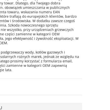
ny towar. Dlatego, dla Twojego dobra
n. obowiązek umieszczania w publicznych
centa towaru, wskazania numeru EAN
 które trafiają do europejskich klientów, bardzo
mentów i środowiska. W dodatku zawsze czegoś
ażenia. Szkoda nowoczesnego sprzętu
 nie wszystko, przy urządzeniach grzewczych
alne części zamienne w kategorii OEM
a, jego efektywność i żywotność eksploatacji. W
 OEM.
o podgrzewaczy wody, kotłów gazowych i
 solarnych rożnych marek, jednak ze względu na
latego prosimy korzystać z formularza email,
ęści zamienne w kategorii OEM zapewnią
ie lata.
U