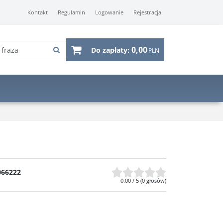
Kontakt
Regulamin
Logowanie
Rejestracja
0,00
Do zapłaty:
PLN
066222
0.00
/
5
(
0
głosów)