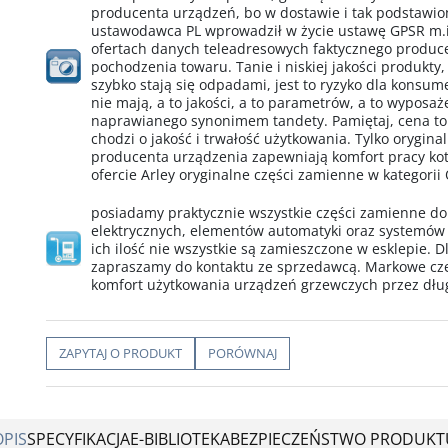
producenta urządzeń, bo w dostawie i tak podstawio
ustawodawca PL wprowadził w życie ustawę GPSR m.i
ofertach danych teleadresowych faktycznego produ
pochodzenia towaru. Tanie i niskiej jakości produkty,
szybko stają się odpadami, jest to ryzyko dla konsu
nie mają, a to jakości, a to parametrów, a to wypos
naprawianego synonimem tandety. Pamiętaj, cena to
chodzi o jakość i trwałość użytkowania. Tylko orygin
producenta urządzenia zapewniają komfort pracy kotł
ofercie Arley oryginalne części zamienne w kategorii
posiadamy praktycznie wszystkie części zamienne d
elektrycznych, elementów automatyki oraz systemów
ich ilość nie wszystkie są zamieszczone w esklepie. D
zapraszamy do kontaktu ze sprzedawcą. Markowe cz
komfort użytkowania urządzeń grzewczych przez dług
ZAPYTAJ O PRODUKT
PORÓWNAJ
OPIS
SPECYFIKACJA
E-BIBLIOTEKA
BEZPIECZEŃSTWO PRODUKT