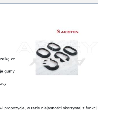
rzałkę ze
aje gumy
racy
propozycje, w razie niejasności skorzystaj z funkcji