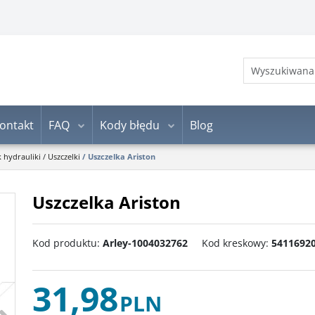
ontakt
FAQ
Kody błędu
Blog
k hydrauliki
/
Uszczelki
/
Uszczelka Ariston
Uszczelka Ariston
Kod produktu
:
Arley-1004032762
Kod kreskowy
:
5411692
31,98
PLN
>