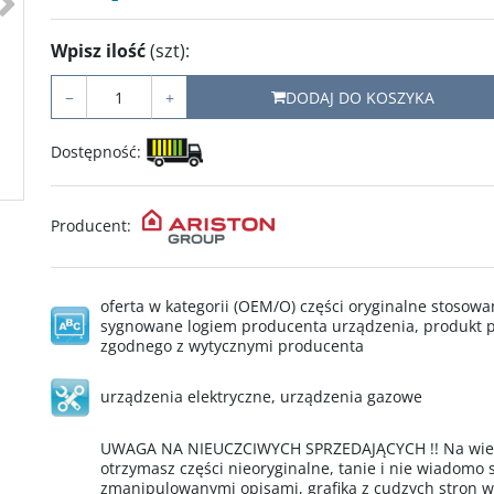
Wpisz ilość
(szt)
:
−
+
DODAJ DO KOSZYKA
Dostępność
:
Producent
:
oferta w kategorii (OEM/O) części oryginalne stoso
sygnowane logiem producenta urządzenia, produkt p
zgodnego z wytycznymi producenta
urządzenia elektryczne
,
urządzenia gazowe
UWAGA NA NIEUCZCIWYCH SPRZEDAJĄCYCH !! Na wielu
otrzymasz części nieoryginalne, tanie i nie wiadomo
zmanipulowanymi opisami, grafiką z cudzych stron 