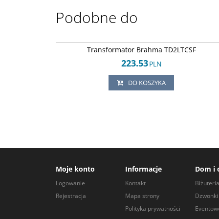
Podobne do
Br-3001234
Transformator Brahma TD2LTCSF
223.53
PLN
DO KOSZYKA
Moje konto
Informacje
Dom i 
Logowanie
Kontakt
Biżuteri
Rejestracja
Mapa strony
Dzwonki 
Polityka prywatności
Eventow