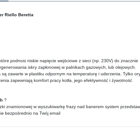
r Riello Beretta
tóre podnosi niskie napięcie wejściowe z sieci (np. 230V) do znacznie
enerowania iskry zapłonowej w palnikach gazowych, lub olejowych.
ca są zawarte w plastiku odpornym na temperaturę i uderzenia. Tylko or
nia zapewniają komfort pracy kotła, jego efektywność i żywotność
ch
?
zki znamionowej w wyszukiwarkę frazy nad banerem system przedstawi p
nie bezpośrednio na Twój email