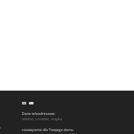
Dane teleadresowe:
telefon, t-mobile, mapka
a
rozwiązania dla Twojego domu