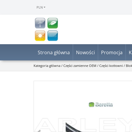
PLN
Strona główna
Nowości
Promocja
K
Kategoria główna
/
Części zamienne OEM
/
Części kotłowni
/
Blo
<