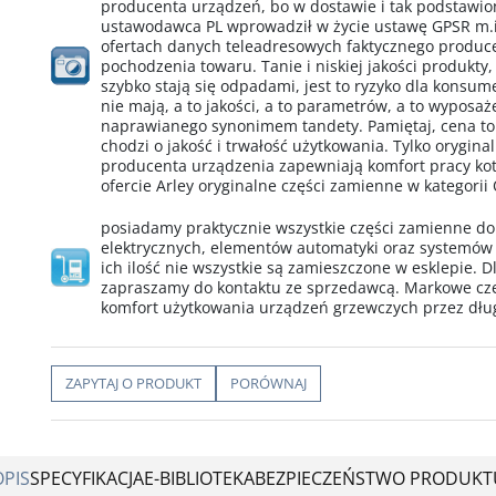
producenta urządzeń, bo w dostawie i tak podstawio
ustawodawca PL wprowadził w życie ustawę GPSR m.i
ofertach danych teleadresowych faktycznego produ
pochodzenia towaru. Tanie i niskiej jakości produkty,
szybko stają się odpadami, jest to ryzyko dla konsu
nie mają, a to jakości, a to parametrów, a to wypos
naprawianego synonimem tandety. Pamiętaj, cena to
chodzi o jakość i trwałość użytkowania. Tylko orygin
producenta urządzenia zapewniają komfort pracy kotł
ofercie Arley oryginalne części zamienne w kategorii
posiadamy praktycznie wszystkie części zamienne d
elektrycznych, elementów automatyki oraz systemów
ich ilość nie wszystkie są zamieszczone w esklepie. D
zapraszamy do kontaktu ze sprzedawcą. Markowe cz
komfort użytkowania urządzeń grzewczych przez dług
ZAPYTAJ O PRODUKT
PORÓWNAJ
OPIS
SPECYFIKACJA
E-BIBLIOTEKA
BEZPIECZEŃSTWO PRODUKT