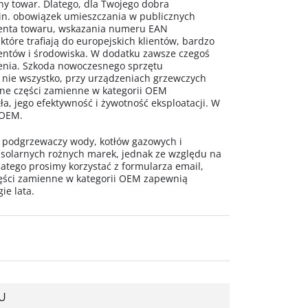
ny towar. Dlatego, dla Twojego dobra
n. obowiązek umieszczania w publicznych
centa towaru, wskazania numeru EAN
 które trafiają do europejskich klientów, bardzo
mentów i środowiska. W dodatku zawsze czegoś
ażenia. Szkoda nowoczesnego sprzętu
 nie wszystko, przy urządzeniach grzewczych
alne części zamienne w kategorii OEM
a, jego efektywność i żywotność eksploatacji. W
 OEM.
o podgrzewaczy wody, kotłów gazowych i
 solarnych rożnych marek, jednak ze względu na
latego prosimy korzystać z formularza email,
ęści zamienne w kategorii OEM zapewnią
ie lata.
U