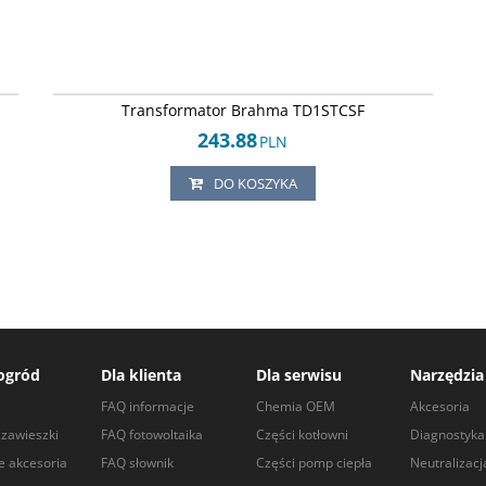
59
Br-300123460
Transformator Brahma TD1STCSF
243.88
PLN
DO KOSZYKA
ogród
Dla klienta
Dla serwisu
Narzędzia
a
FAQ informacje
Chemia OEM
Akcesoria
zawieszki
FAQ fotowoltaika
Części kotłowni
Diagnostyka
e akcesoria
FAQ słownik
Części pomp ciepła
Neutralizacj