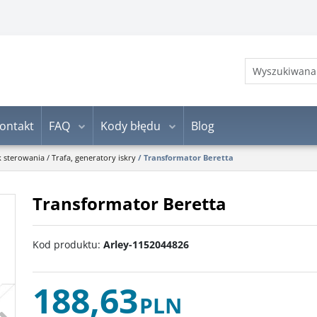
ontakt
FAQ
Kody błędu
Blog
k sterowania
/
Trafa, generatory iskry
/
Transformator Beretta
Transformator Beretta
Kod produktu
:
Arley-1152044826
188,63
PLN
>