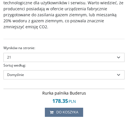
technologiczne dla użytkowników i serwisu. Warto wiedzieć, że
producenci posiadają w ofercie urządzenia fabrycznie
przygotowane do zasilania gazem ziemnym, lub mieszanką
20% wodoru z gazem ziemnym, co pozwala znacznie
zmniejszyć emisję CO2.
Wyników na stronie
:
Sortuj według
:
Arley-1637004761
Rurka palnika gazowego Buderus Logatop, Logano. Oryginalny, fabrycznie
Rurka palnika Buderus
nowy produkt Buderus.
178.35
Stan
:
oferta w kategorii (OEM/O) części oryginalne stosowane w pierwszym
PLN
montażu urządzenia sygnowane logiem producenta urządzenia, produkt
przeznaczony głównie do użytku profesjonalnego zgodnego z wytycznymi
DO KOSZYKA
producenta