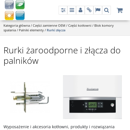
Panel
Menu
Panel
Info
Lang
Szukaj
Kategoria główna
/
Części zamienne OEM
/
Części kotłowni
/
Blok komory
spalania
/
Palniki elementy
/
Rurki złącza
Rurki żaroodporne i złącza do
palników
Wyposażenie i akcesoria kotłowni, produkty i rozwiązania