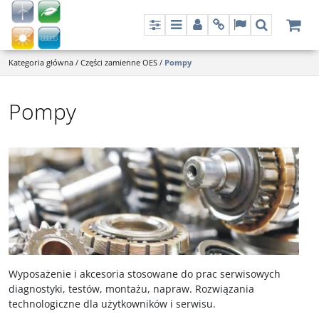
Panel
Menu
Panel
Info
Lang
Szukaj
Kategoria główna
/
Części zamienne OES
/
Pompy
Pompy
Wyposażenie i akcesoria stosowane do prac serwisowych
diagnostyki, testów, montażu, napraw. Rozwiązania
technologiczne dla użytkowników i serwisu.