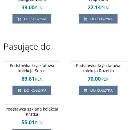
39.00
22.14
PLN
PLN
DO KOSZYKA
DO KOSZYKA
Pasujące do
Arley-124245275
Arley-124245271
Podstawka kryształowa
Podstawka kryształowa
kolekcja Serce
kolekcja Rozetka
89.61
70.00
PLN
PLN
DO KOSZYKA
DO KOSZYKA
Arley-124245306
Podstawka szklana kolekcja
Kratka
55.01
PLN