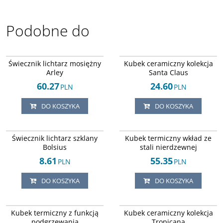
Podobne do
Arley-124245293
Arley-124245302
Świecznik lichtarz mosiężny
Kubek ceramiczny kolekcja
Arley
Santa Claus
60.27
24.60
PLN
PLN
DO KOSZYKA
DO KOSZYKA
Arley-124245292
Arley-124245318
Świecznik lichtarz szklany
Kubek termiczny wkład ze
Bolsius
stali nierdzewnej
8.61
55.35
PLN
PLN
DO KOSZYKA
DO KOSZYKA
Arley-124245311
Arley-124245309
Kubek termiczny z funkcją
Kubek ceramiczny kolekcja
podgrzewania
Tropicana