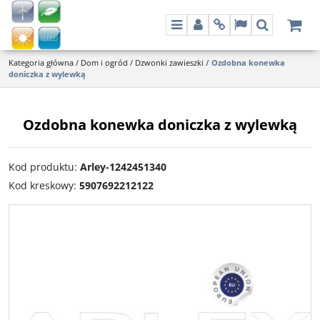
Menu
Panel
Info
Lang
Szukaj
Kategoria główna
/
Dom i ogród
/
Dzwonki zawieszki
/
Ozdobna konewka
doniczka z wylewką
Ozdobna konewka doniczka z wylewką
Kod produktu
:
Arley-1242451340
Kod kreskowy
:
5907692212122