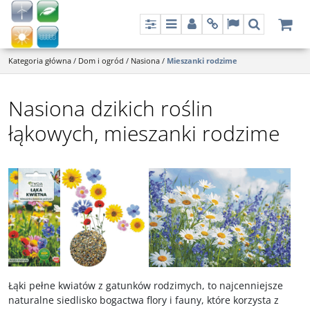
Panel
Menu
Panel
Info
Lang
Szukaj
Kategoria główna
/
Dom i ogród
/
Nasiona
/
Mieszanki rodzime
Nasiona dzikich roślin
łąkowych, mieszanki rodzime
Łąki pełne kwiatów z gatunków rodzimych, to najcenniejsze
naturalne siedlisko bogactwa flory i fauny, które korzysta z