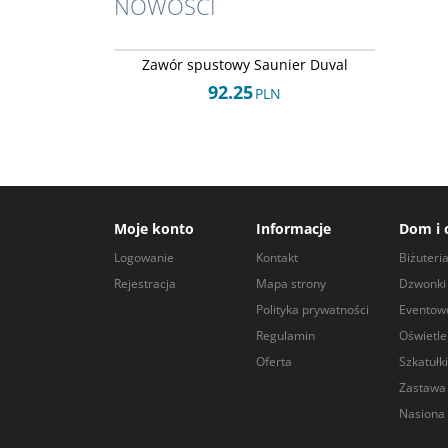
NOWOŚCI
Arley-1225532728
NOWOŚĆ
Zawór spustowy Saunier Duval
92.25
PLN
Moje konto
Informacje
Dom i 
Logowanie
Kontakt
Biżuteri
Rejestracja
Mapa strony
Dzwonki 
Polityka prywatności
Eventow
Regulamin
Oświetle
Oferta
Szkatułki
Zastawa
Nasiona 