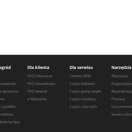
ogród
Dla klienta
Dla serwisu
Narzędzia
a
FAQ informacje
Chemia OEM
Akcesoria
zawieszki
FAQ fotowoltaika
Części kotłowni
Diagnostyka
e akcesoria
FAQ słownik
Części pomp ciepła
Neutralizacj
nie
e-Biblioteka
Części instalacji
Pomiary
 i pudełka
Części solarnych
Uszczelnien
 stołowa
Serwis sola
kwietna łąka