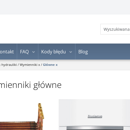
ontakt
FAQ
Kody błędu
Blog
k hydrauliki
/
Wymienniki x
/
Główne x
ienniki główne