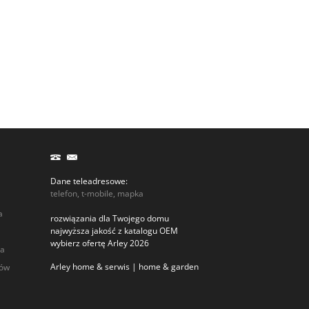
Dane teleadresowe:
telefon, t-mobile, mapka
a
rozwiązania dla Twojego domu
najwyższa jakość z katalogu OEM
wybierz ofertę Arley 2026
ia
Arley home & serwis | home & garden
rów