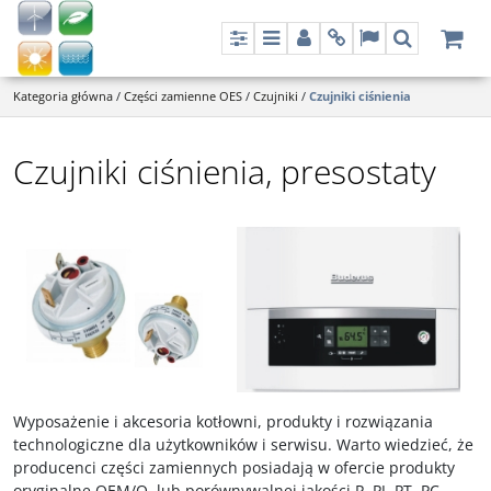
Panel
Menu
Panel
Info
Lang
Szukaj
Kategoria główna
/
Części zamienne OES
/
Czujniki
/
Czujniki ciśnienia
Czujniki ciśnienia, presostaty
Wyposażenie i akcesoria kotłowni, produkty i rozwiązania
technologiczne dla użytkowników i serwisu. Warto wiedzieć, że
producenci części zamiennych posiadają w ofercie produkty
oryginalne OEM/O, lub porównywalnej jakości P, PJ, PT, PC ,