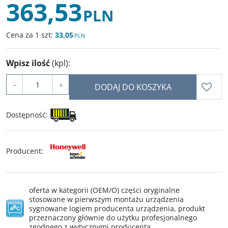
363,53
PLN
Cena za 1 szt:
33,05
PLN
Wpisz ilość
(kpl)
:
−
+
DODAJ DO KOSZYKA
Dostępność
:
Producent
:
oferta w kategorii (OEM/O) części oryginalne
stosowane w pierwszym montażu urządzenia
sygnowane logiem producenta urządzenia, produkt
przeznaczony głównie do użytku profesjonalnego
zgodnego z wytycznymi producenta