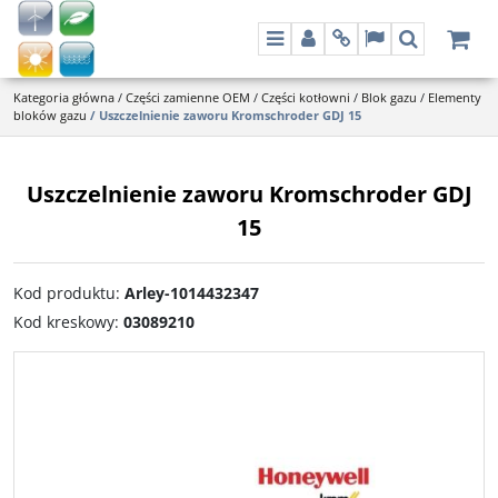
Menu
Panel
Info
Lang
Szukaj
Kategoria główna
/
Części zamienne OEM
/
Części kotłowni
/
Blok gazu
/
Elementy
bloków gazu
/
Uszczelnienie zaworu Kromschroder GDJ 15
Uszczelnienie zaworu Kromschroder GDJ
15
Kod produktu
:
Arley-1014432347
Kod kreskowy
:
03089210