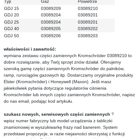
Typ
Gaz
Powietrze
GDJ 15
03089209
03089210
GDJ 20
03089204
03089201
GDJ 25
03089204
03089201
GDJ 40
03089205
03089202
GDJ 50
03089206
03089203
właściwości i zawartość:
wymiana zestawu części zamiennych Kromschröder 03089210 to
dobre rozwiązanie, aby Twój sprzęt znów działał. Oferujemy
szeroką gamę części zamiennych Kromschröder do palników,
ramp, rurociągów gazowych itp. Dostarczamy oryginalne produkty
Elster (Kromschröder) i Honeywell (Maxon). Jeśli masz
jakiekolwiek pytania dotyczące regulatorów ciśnienia
Kromschröder lub innych części zamiennych Kromschröder, napisz
do nas email, podając kod artykułu.
szukasz nowych, serwisowych części zamiennych
?
wpisz numer fabryczny lub model urządzenia z tabliczki
znamionowej w wyszukiwarkę frazy nad banerem. System
przedstawi propozycje, w razie niejasności skorzystaj z funkcji