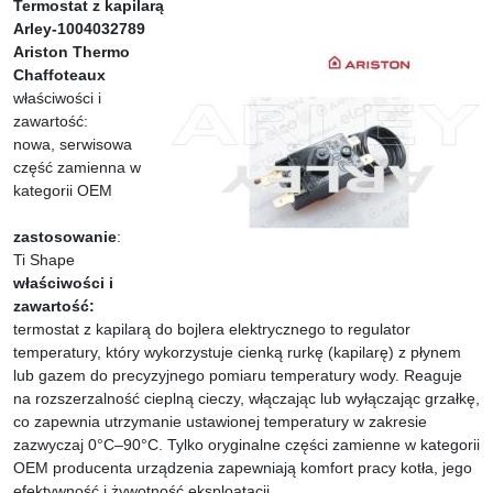
Termostat z kapilarą
Arley-1004032789
Ariston Thermo
Chaffoteaux
właściwości i
zawartość:
nowa, serwisowa
część zamienna w
kategorii OEM
zastosowanie
:
Ti Shape
właściwości i
zawartość:
termostat z kapilarą do bojlera elektrycznego to regulator
temperatury, który wykorzystuje cienką rurkę (kapilarę) z płynem
lub gazem do precyzyjnego pomiaru temperatury wody. Reaguje
na rozszerzalność cieplną cieczy, włączając lub wyłączając grzałkę,
co zapewnia utrzymanie ustawionej temperatury w zakresie
zazwyczaj 0°C–90°C. Tylko oryginalne części zamienne w kategorii
OEM producenta urządzenia zapewniają komfort pracy kotła, jego
efektywność i żywotność eksploatacji.