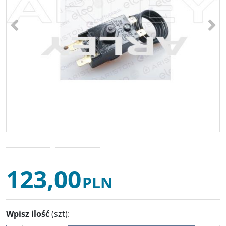
<
>
123,00
PLN
Wpisz ilość
(szt)
: