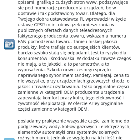
opisami, grafiką z cudzych stron www, podszywające
się pod numerację producenta urządzeń, bo w
dostawie i tak podstawiony towar. Dlatego, dla
Twojego dobra ustawodawca PL wprowadził w życie
ustawę GPSR m.in. obowiązek umieszczania w
publicznych ofertach danych teleadresowych
faktycznego producenta towaru, wskazania numeru
EAN pochodzenia towaru. Tanie i niskiej jakości
produkty, które trafiają do europejskich klientów,
bardzo szybko stają się odpadami, jest to ryzyko dla
konsumentów i środowiska. W dodatku zawsze czegoś
nie mają, a to jakości, a to parametrów, a to
wyposażenia. Szkoda nowoczesnego sprzętu
naprawianego synonimem tandety. Pamiętaj, cena to
nie wszystko, przy urządzeniach grzewczych chodzi o
jakość i trwałość użytkowania. Tylko oryginalne części
zamienne w kategorii OEM producenta urządzenia
zapewniają komfort pracy kotła, jego efektywność i
żywotność eksploatacji. W ofercie Arley oryginalne
części zamienne w kategorii OEM.
posiadamy praktycznie wszystkie części zamienne do
podgrzewaczy wody, kotłów gazowych i elektrycznych,
elementów automatyki oraz systemów solarnych
rożnych marek, jednak ze względu na ich ilość nie