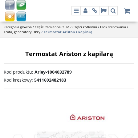
Menu
Panel
Info
Lang
Szukaj
Kategoria główna
/
Części zamienne OEM
/
Części kotłowni
/
Blok sterowania
/
Trafa, generatory iskry
/
Termostat Ariston z kapilarą
Termostat Ariston z kapilarą
Kod produktu
:
Arley-1004032789
Kod kreskowy
:
5411692482183