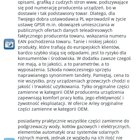
opisami, grafiką z cudzych stron www, podszywające
się pod numerację producenta urządzeń, bo w
dostawie i tak podstawiony towar. Dlatego, dla
Twojego dobra ustawodawca PL wprowadził w życie
ustawę GPSR m.in. obowiązek umieszczania w
publicznych ofertach danych teleadresowych
faktycznego producenta towaru, wskazania numeru
EAN pochodzenia towaru. Tanie i niskiej jakości
produkty, które trafiają do europejskich klientów,
bardzo szybko stają się odpadami, jest to ryzyko dla
konsumentów i środowiska. W dodatku zawsze czegoś
nie mają, a to jakości, a to parametrów, a to
wyposażenia. Szkoda nowoczesnego sprzętu
naprawianego synonimem tandety. Pamiętaj, cena to
nie wszystko, przy urządzeniach grzewczych chodzi o
jakość i trwałość użytkowania. Tylko oryginalne części
zamienne w kategorii OEM producenta urządzenia
zapewniają komfort pracy kotła, jego efektywność i
żywotność eksploatacji. W ofercie Arley oryginalne
części zamienne w kategorii OEM.
posiadamy praktycznie wszystkie części zamienne do
podgrzewaczy wody, kotłów gazowych i elektrycznych,
elementów automatyki oraz systemów solarnych
rożnych marek, jednak ze względu na ich ilość nie