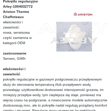
Pokrętło regulacyjne
Arley-1004032772
Ariston Thermo
Chaffoteaux
właściwości i
zawartość:
nowa, serwisowa
część zamienna w
kategorii OEM
zastosowanie
:
Senseo, GiWh
właściwości i
zawartość
:
pokrętło regulacyjne w gazowym podgrzewaczu przepływowym
służy do sterowania temperaturą i/lub przepływem wody,
pozwalając użytkownikowi dostosować intensywność grzania; im
mniejszy przepływ wody, tym cieplejsza się staje, ponieważ ma
więcej czasu na podgrzanie, a nowoczesne modele automatycznie
dostosowują moc, ale to pokrętła nadal regulują pożądany komfort
cieplny i strumień. Regulacja mocy grzewczej (w niektórych