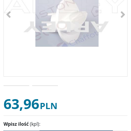
<
>
63,96
PLN
Wpisz ilość
(kpl)
: