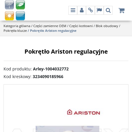
Menu
Panel
Info
Lang
Szukaj
Kategoria główna
/
Części zamienne OEM
/
Części kotłowni
/
Blok obudowy
/
Pokrętła klucze
/
Pokrętło Ariston regulacyjne
Pokrętło Ariston regulacyjne
Kod produktu
:
Arley-1004032772
Kod kreskowy
:
3234090185966