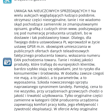
UWAGA NA NIEUCZCIWYCH SPRZEDAJĄCYCH !! Na
wielu aukcjach wyglądających łudząco podobnie,
otrzymasz części nieoryginalne, tanie i nie wiadomo
skąd pochodzące zamienniki ze zmanipulowanymi
opisami, grafiką z cudzych stron www, podszywające
się pod numerację producenta urządzeń, bo w
dostawie i tak podstawiony towar. Dlatego, dla
Twojego dobra ustawodawca PL wprowadził w życie
ustawę GPSR m.in. obowiązek umieszczania w
publicznych ofertach danych teleadresowych
faktycznego producenta towaru, wskazania numeru
EAN pochodzenia towaru. Tanie i niskiej jakości
produkty, które trafiają do europejskich klientów,
bardzo szybko stają się odpadami, jest to ryzyko dla
konsumentów i środowiska. W dodatku zawsze czegoś
nie mają, a to jakości, a to parametrów, a to
wyposażenia. Szkoda nowoczesnego sprzętu
naprawianego synonimem tandety. Pamiętaj, cena to
nie wszystko, przy urządzeniach grzewczych chodzi o
jakość i trwałość użytkowania. Tylko oryginalne części
zamienne w kategorii OEM producenta urządzenia
zapewniają komfort pracy kotła, jego efektywność i
żywotność eksploatacji. W ofercie Arley oryginalne