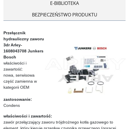
E-BIBLIOTEKA
BEZPIECZEŃSTWO PRODUKTU
Przełącznik
hydrauliczny zaworu
3dr Arley-
1608043708 Junkers
Bosch
właściwości i
zawartość:
nowa, serwisowa
część zamienna w
kategorii OEM
zastosowanie:
Condens
właściwości i zawartość:
zawór przełączający zaworu trójdrożnego kotła gazowego to
element, który kieruje przepływ czynnika grzewczego (gorącej