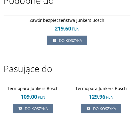
Podobne do
Arley-1608043279
Zawór bezpieczeństwa Junkers Bosch
219.60
PLN
DO KOSZYKA
Pasujące do
Arley-1688003620
Arley-1688003358
Termopara Junkers Bosch
Termopara Junkers Bosch
109.00
129.96
PLN
PLN
DO KOSZYKA
DO KOSZYKA