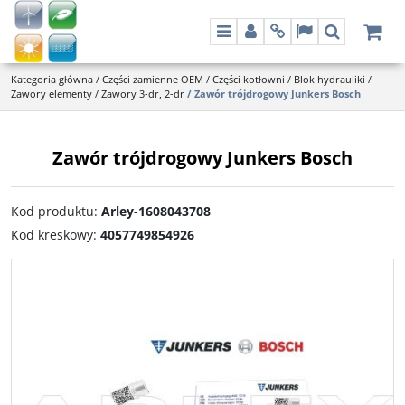
Menu
Panel
Info
Lang
Szukaj
Kategoria główna
/
Części zamienne OEM
/
Części kotłowni
/
Blok hydrauliki
/
Zawory elementy
/
Zawory 3-dr, 2-dr
/
Zawór trójdrogowy Junkers Bosch
Zawór trójdrogowy Junkers Bosch
Kod produktu
:
Arley-1608043708
Kod kreskowy
:
4057749854926